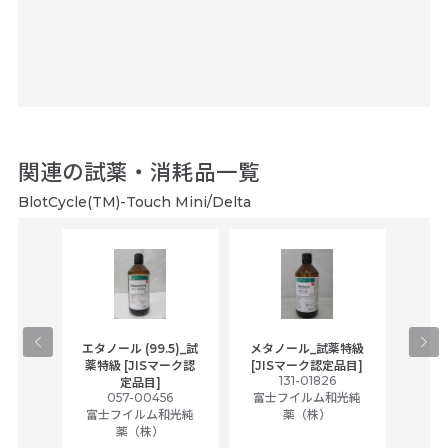
関連の試薬・消耗品一覧
BlotCycle(TM)-Touch Mini/Delta
gical
エタノール (99.5)_試
メタノール_試薬特級
アセ
,
薬特級 [JISマーク認
[JISマーク認定品目]
tic
131-01826
富士
定品目]
ually
057-00456
富士フイルム和光純
ck of
富士フイルム和光純
薬（株）
薬（株）