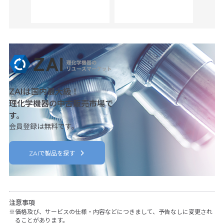
her
c
ZAIは国内最大級！
理化学機器の中古販売市場で
す。
会員登録は無料です。
ZAIで製品を探す
注意事項
価格及び、サービスの仕様・内容などにつきまして、予告なしに変更され
ることがあります。