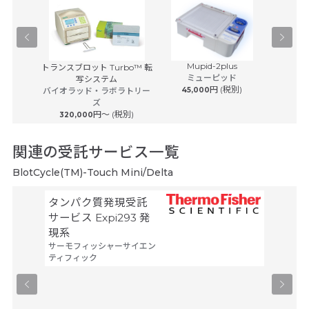
Mupid-2plus
カー 低速
トランスブロット Turbo™ 転
ミューピッド
フト
写システム
円 (税別)
税別)
バイオラッド・ラボラトリー
45,000
65
ズ
円〜 (税別)
320,000
関連の受託サービス一覧
BlotCycle(TM)-Touch Mini/Delta
タンパク質発現受託
メタボ
ヒューマ
サービス Expi293 発
テクノロ
現系
サーモフィッシャーサイエン
ティフィック