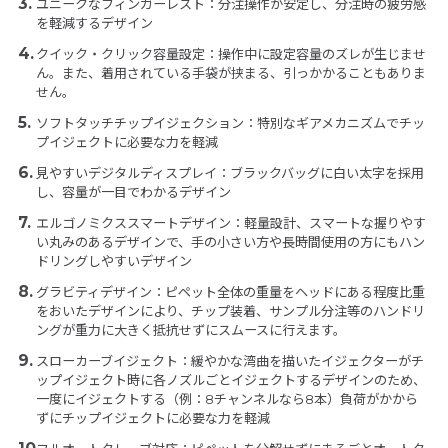
ユニークなフィンガーレスト：分注操作が安定し、分注時の疲労感
を軽減するデザイン
クイック・クリック容量設定：操作中に設定容量のズレが生じませ
ん。また、着用されている手袋が挟まる、引っかかることもありま
せん。
ソフトタッチチップイジェクション：特別なギアメカニズムでチッ
プイジェクトに必要な力を軽減
見やすいデジタルディスプレイ：ブラックバッグに白い太字を採用
し、容量が一目でわかるデザイン
エルゴノミクススマートデザイン：軽量設計、スマートな握りやす
い丸みのあるデザインで、手の小さい方や長時間使用の方にもハン
ドリングしやすいデザイン
グラビティデザイン：ピペット全体の重量をヘッドにある程度比重
をおいたデザインにより、チップ装着、サンプル分注等のハンドリ
ングが重力に大きく抵抗せずにスムースに行えます。
スローカーブイジェクト：緩やかな湾曲を描いたイジェクターがチ
ップイジェクト時に各ノズルごとイジェクトするデザインのため、
一度にイジェクトする（例：8チャンネルなら8本）負荷がかから
ずにチップイジェクトに必要な力を軽減