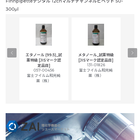
Finnpipetteデジタル 12chマルチチャンネルピペット 50-
300μl
gical
エタノール (99.5)_試
メタノール_試薬特級
アセ
,
薬特級 [JISマーク認
[JISマーク認定品目]
tic
131-01826
富士
定品目]
ually
057-00456
富士フイルム和光純
ck of
富士フイルム和光純
薬（株）
薬（株）
her
c