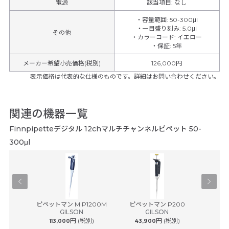
電源
該当項目: なし
・容量範囲
:
50-300μl
・一目盛り刻み
:
5.0μl
その他
・カラーコード
:
イエロー
・保証
:
5年
メーカー希望小売価格(税別)
126,000円
表示価格は代表的な仕様のものです。詳細はお問い合わせください。
関連の機器一覧
Finnpipetteデジタル 12chマルチチャンネルピペット 50-
300μl
® plus ...
ピペットマン M P1200M
ピペットマン P200
ピペッ
ルフ
GILSON
GILSON
円 (税別)
円 (税別)
113,000
43,900
43