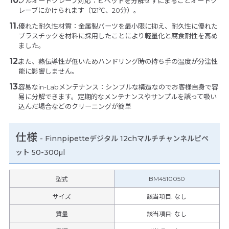
フルオートクレーブ対応：ピペットを分解せずにまるごとオートク
レーブにかけられます（121℃、20分）。
優れた耐久性材質：金属製パーツを最小限に抑え、耐久性に優れた
プラスチックを材料に採用したことにより軽量化と腐食耐性を高め
ました。
また、熱伝導性が低いためハンドリング時の持ち手の温度が分注性
能に影響しません。
容易なin-Labメンテナンス：シンプルな構造なのでお客様自身で容
易に分解できます。定期的なメンテナンスやサンプルを誤って吸い
込んだ場合などのクリーニングが簡単
仕様
-
Finnpipetteデジタル 12chマルチチャンネルピペ
ット 50-300μl
BM4510050
型式
サイズ
該当項目: なし
質量
該当項目: なし