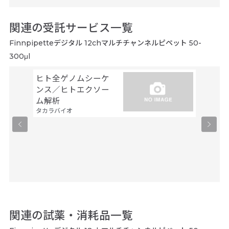
関連の受託サービス一覧
Finnpipetteデジタル 12chマルチチャンネルピペット 50-
300μl
ヒト全ゲノムシーケ
シーケ
ンス／ヒトエクソー
解析
ファスマ
ム解析
タカラバイオ
関連の試薬・消耗品一覧