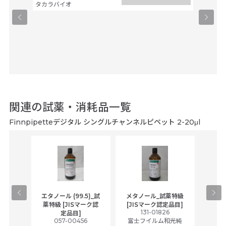
タカラバイオ
関連の試薬・消耗品一覧
Finnpipetteデジタル シングルチャンネルピペット 2-20μl
gical
エタノール (99.5)_試
メタノール_試薬特級
アセ
,
薬特級 [JISマーク認
[JISマーク認定品目]
tic
131-01826
富士
定品目]
ually
057-00456
富士フイルム和光純
ck of