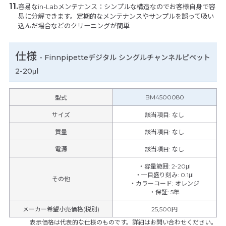
容易なin-Labメンテナンス：シンプルな構造なのでお客様自身で容
易に分解できます。定期的なメンテナンスやサンプルを誤って吸い
込んだ場合などのクリーニングが簡単
仕様
-
Finnpipetteデジタル シングルチャンネルピペット
2-20μl
BM4500080
型式
サイズ
該当項目: なし
質量
該当項目: なし
電源
該当項目: なし
・容量範囲
:
2-20μl
・一目盛り刻み
:
0.1μl
その他
・カラーコード
:
オレンジ
・保証
:
5年
メーカー希望小売価格(税別)
25,500円
表示価格は代表的な仕様のものです。詳細はお問い合わせください。