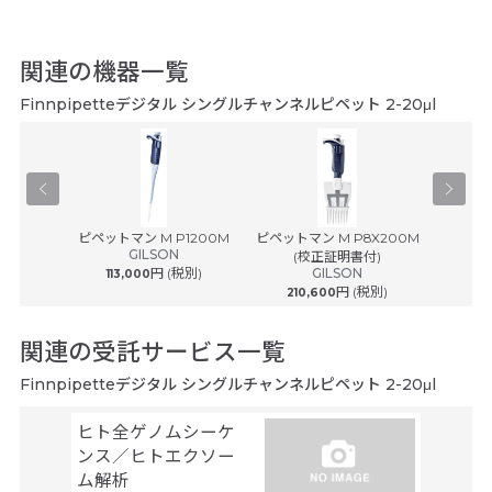
関連の機器一覧
Finnpipetteデジタル シングルチャンネルピペット 2-20μl
® plus ...
ピペットマン M P1200M
ピペットマン M P8X200M
ピペットマ
ルフ
GILSON
(校正証明書付)
(
円 (税別)
GILSON
113,000
円 (税別)
210,600
242
関連の受託サービス一覧
Finnpipetteデジタル シングルチャンネルピペット 2-20μl
ヒト全ゲノムシーケ
シーケ
ンス／ヒトエクソー
解析
ファスマ
ム解析