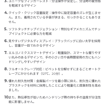
ユニークなフィンガーレスト：分注操作が安定し、分注時の疲労感
を軽減するデザイン
クイック・クリック容量設定：操作中に設定容量のズレが生じませ
ん。また、着用されている手袋が挟まる、引っかかることもありま
せん。
ソフトタッチチップイジェクション：特別なギアメカニズムでチッ
プイジェクトに必要な力を軽減
見やすいデジタルディスプレイ：ブラックバッグに白い太字を採用
し、容量が一目でわかるデザイン
エルゴノミクススマートデザイン：軽量設計、スマートな握りやす
い丸みのあるデザインで、手の小さい方や長時間使用の方にもハン
ドリングしやすいデザイン
フルオートクレーブ対応：ピペットを分解せずにまるごとオートク
レーブにかけられます（121℃、20分）。
優れた耐久性材質：金属製パーツを最小限に抑え、耐久性に優れた
プラスチックを材料に採用したことにより軽量化と腐食耐性を高め
ました。
また、熱伝導性が低いためハンドリング時の持ち手の温度が分注性
能に影響しません。