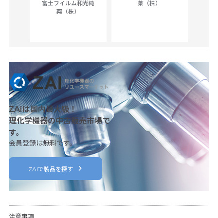
富士フイルム和光純
薬（株）
薬（株）
her
c
ZAIは国内最大級！
理化学機器の中古販売市場で
す。
会員登録は無料です。
ZAIで製品を探す
注意事項