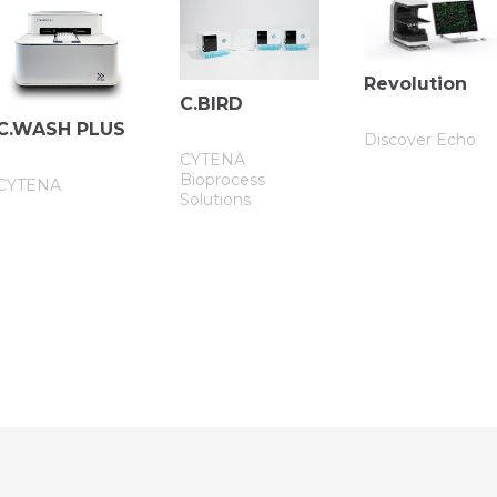
Revolution
C.BIRD
C.WASH PLUS
Discover Echo
CYTENA
Bioprocess
CYTENA
Solutions