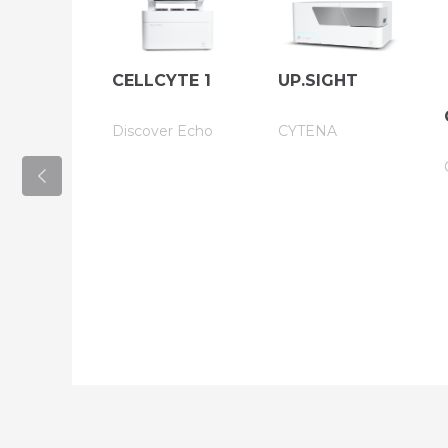
CELLCYTE 1
UP.SIGHT
tar 2
Discover Echo
CYTENA