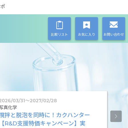
サポ
比較リスト
お気に入り
お問い合わせ
2026/03/31
〜
2027/02/28
2025/
Visuali
写真化学
Tele
撹拌と脱泡を同時に！カクハンター
ンペ
【R&D支援特価キャンペーン】実