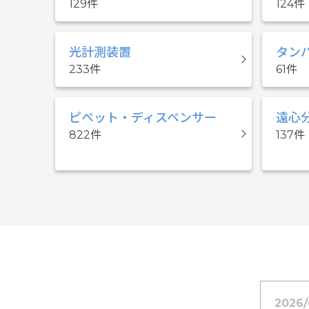
129
124
光計測装置
タン
233
61
ピペット・ディスペンサー
遠心
822
137
2026/