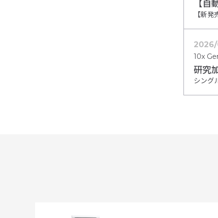
【自
2026/
10x Ge
研究
シング