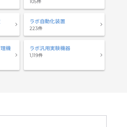
105
置
ラボ自動化装置
223
管理機
ラボ汎用実験機器
1,119