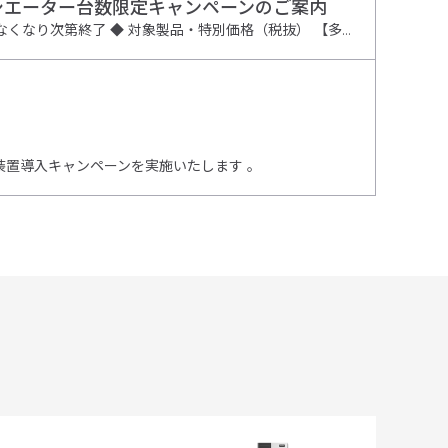
シエーター台数限定キャンペーンのご案内
【新発売キャンペーン概要】 ◆ キャンペーン期間：2026年6月1日 〜限定台数なくなり次第終了 ◆ 対象製品・特別価格（税抜） 【多検体処理に・8連モデル】他社を圧倒する価格を実現！ 細胞解離装置 (8連温度制御付き) / VDSC-810 定価 3,450,000円 → ★★キャンペーン特価 2,700,000円★★ 【研究室の標準機に・4連モデル】 細胞解離装置 (4連温度制御付き) / VDSC-410 定価 2,580,000円 → ★★キャンペーン特価 1,980,000円★★ 【まずは導入したい方に・2連モデル】この価格で温度制御対応！ 細胞解離装置 (2連温度制御付き) / VDSC-200 定価 1,280,000円 ★★キャンペーン特価 980,000円★★
置導入キャンペーンを実施いたします 。