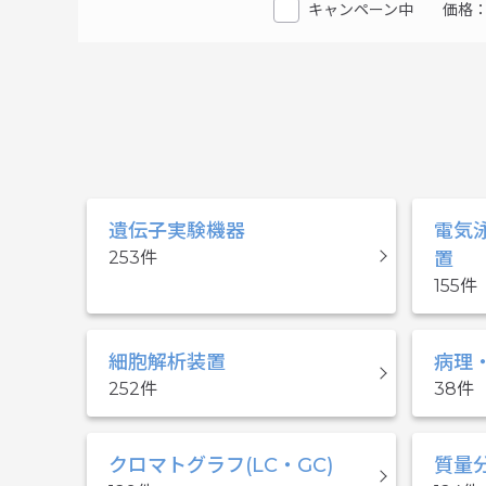
キャンペーン中
価格
遺伝子実験機器
電気
253
置
155
細胞解析装置
病理
252
38
クロマトグラフ(LC・GC)
質量