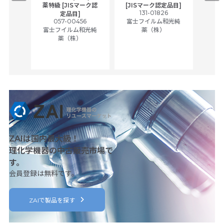
,
薬特級 [JISマーク認
[JISマーク認定品目]
tic
131-01826
富士
定品目]
ually
057-00456
富士フイルム和光純
ck of
富士フイルム和光純
薬（株）
薬（株）
her
c
ZAIは国内最大級！
理化学機器の中古販売市場で
す。
会員登録は無料です。
ZAIで製品を探す