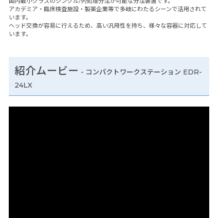
国内最小クラスのシングル/列処理分注が可能な分注装置です。
アカデミア・臨床検査施設・製薬企業等で多岐にわたるシーンで活用されて
います。
ヘッド交換が容易に行えるため、高い汎用性を持ち、様々な容器に対応して
います。
紹介ムービー
-
コンパクトワークステーション EDR-
24LX