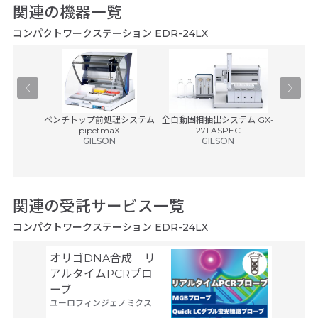
関連の機器一覧
コンパクトワークステーション EDR-24LX
ャッパー
ベンチトップ前処理システム
全自動固相抽出システム GX-
バリスペン
pipetmaX
271 ASPEC
エ
GILSON
GILSON
税別)
関連の受託サービス一覧
コンパクトワークステーション EDR-24LX
オリゴDNA合成 リ
Gene
サーモフ
アルタイムPCRプロ
ティフィ
ーブ
ユーロフィンジェノミクス