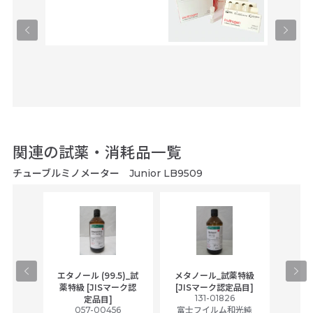
ーブ
ユーロフ
関連の試薬・消耗品一覧
チューブルミノメーター Junior LB9509
gical
エタノール (99.5)_試
メタノール_試薬特級
アセ
,
薬特級 [JISマーク認
[JISマーク認定品目]
tic
131-01826
富士
定品目]
ually
057-00456
富士フイルム和光純