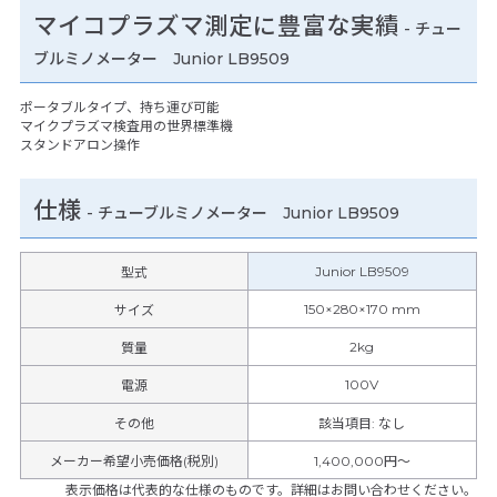
マイコプラズマ測定に豊富な実績
- チュー
ブルミノメーター Junior LB9509
ポータブルタイプ、持ち運び可能
マイクプラズマ検査用の世界標準機
スタンドアロン操作
仕様
-
チューブルミノメーター Junior LB9509
Junior LB9509
型式
150×280×170 mm
サイズ
2kg
質量
100V
電源
その他
該当項目
:
なし
メーカー希望小売価格(税別)
1,400,000円〜
表示価格は代表的な仕様のものです。詳細はお問い合わせください。