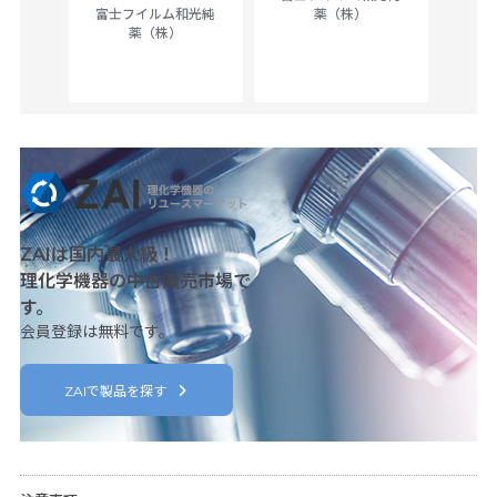
ck of
富士フイルム和光純
薬（株）
薬（株）
her
c
ZAIは国内最大級！
理化学機器の中古販売市場で
す。
会員登録は無料です。
ZAIで製品を探す