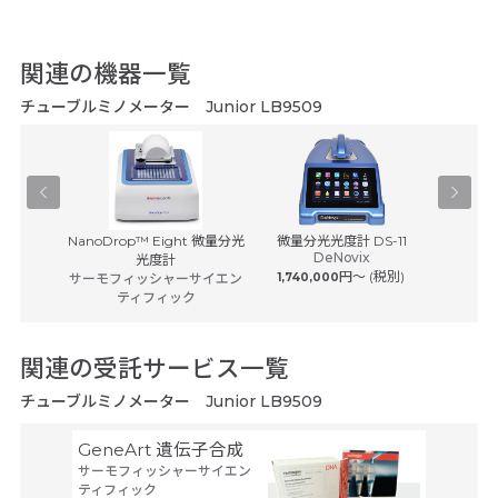
関連の機器一覧
チューブルミノメーター Junior LB9509
-500
NanoDrop™ Eight 微量分光
微量分光光度計 DS-11
GENESY
DeNovix
ヒ
光度計
円〜 (税別)
サーモフィッシャーサイエン
1,740,000
サーモフ
ティフィック
関連の受託サービス一覧
チューブルミノメーター Junior LB9509
GeneArt 遺伝子合成
オリゴ
サーモフィッシャーサイエン
アルタ
ティフィック