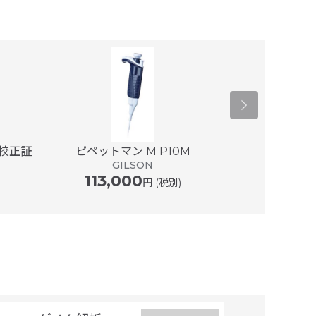
(校正証
ピペットマン M P10M
ピペットマン M 
GILSON
113,000
G
円 (税別)
118,