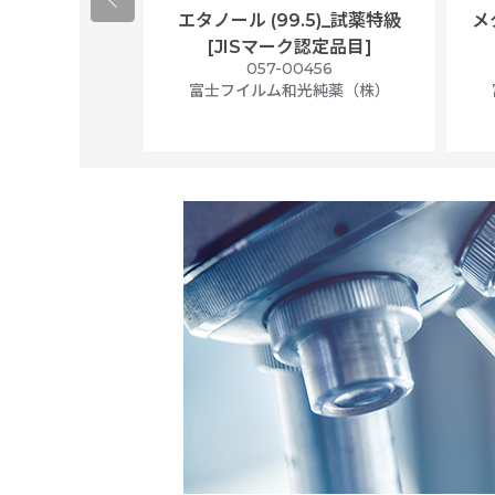
ological
エタノール (99.5)_試薬特級
メ
per/plastic
[JISマーク認定品目]
ally wrapped,
057-00456
f 100
富士フイルム和光純薬（株）
56N
 Scientific