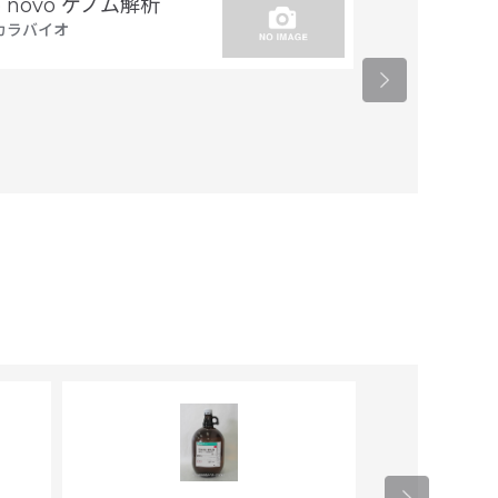
e novo ゲノム解析
トランスジー
カラバイオ
置同定
タカラバイオ