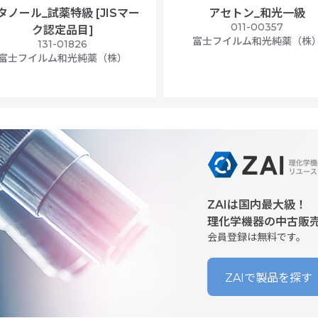
タノール_試薬特級 [JISマー
アセトン_和光一級
011-00357
ク認定品目]
富士フイルム和光純薬（株
131-01826
富士フイルム和光純薬（株）
ZAIは国内最大級！
理化学機器の中古販
会員登録は無料です。
ZAIで製品を探す