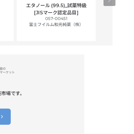
エタノール (99.5)_試薬特級
アセトニトリ
[JISマーク認定品目]
マト
）
057-00451
01
富士フイルム和光純薬（株）
富士フイル
売市場です。