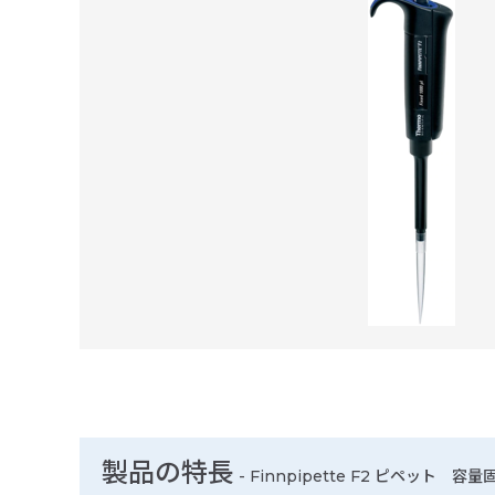
製品の特長
-
Finnpipette F2 ピペット 