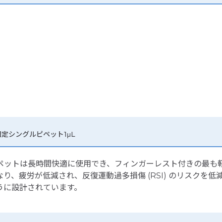
容量固定シングルピペット1μL
e™ F2 容量固定ピペットは長時間快適に使用でき、フィンガーレスト
り、疲労が低減され、反復運動過多損傷 (RSI) のリスクを
うに設計されています。