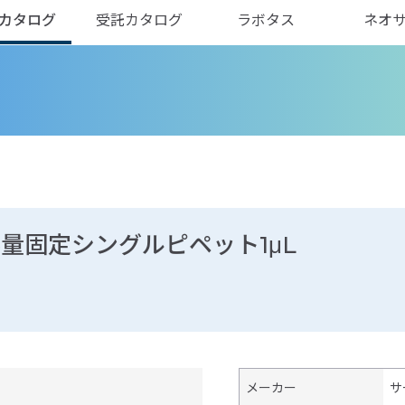
カタログ
受託カタログ
ラボタス
ネオ
ト 容量固定シングルピペット1μL
メーカー
サ