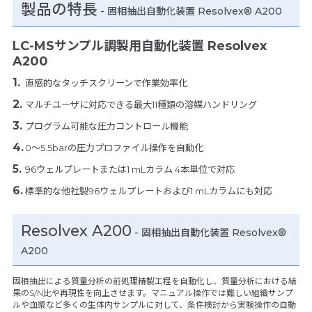
製品の特長
-
固相抽出自動化装置 Resolvex® A200
LC-MSサンプル調製用自動化装置 Resolvex
A200
直感的なタッチスクリーンで作業効率化
マルチユーザに対応できる最大11種類の溶媒ハンドリング
プログラム可能な圧力コントロール機能
0～5.5barの圧力プロファイル操作を自動化
96ウェルプレートまたは1 mLカラム 4本単位で対応
標準的な他社製96ウェルプレートおよび1 mLカラムにも対応
Resolvex A200
- 固相抽出自動化装置 Resolvex®
A200
固相抽出による質量分析の前処理精製工程を自動化し、質量分析における結
果のS/N比や再現性を向上させます。マニュアル操作では難しい組織サンプ
ルや血漿など多くの生体内サンプルに対して、条件検討から実験操作の自動