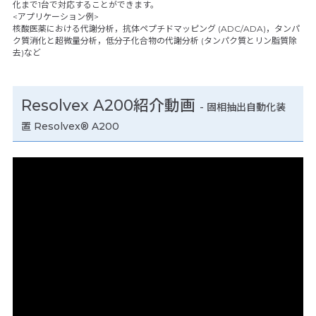
化まで1台で対応することができます。
<アプリケーション例>
核酸医薬における代謝分析，抗体ペプチドマッピング (ADC/ADA)，タンパ
ク質消化と超微量分析，低分子化合物の代謝分析 (タンパク質とリン脂質除
去)など
Resolvex A200紹介動画
- 固相抽出自動化装
置 Resolvex® A200