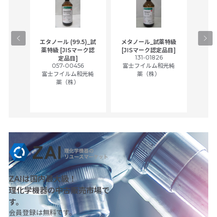
gical
エタノール (99.5)_試
メタノール_試薬特級
アセ
,
薬特級 [JISマーク認
[JISマーク認定品目]
tic
131-01826
富士
定品目]
ually
057-00456
富士フイルム和光純
ck of
富士フイルム和光純
薬（株）
薬（株）
her
c
ZAIは国内最大級！
理化学機器の中古販売市場で
す。
会員登録は無料です。