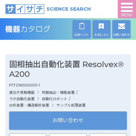
SCIENCE SEARCH
MENU
比較リスト
お気に入り
お問い合わせ
固相抽出自動化装置 Resolvex®
A200
P1TCN1000001-1
/
遺伝子実験機器
核酸抽出・精製装置
/
ラボ自動化装置
自動化ロボット
分析装置・構造解析装置
サンプル処理装置
お問い合わせ