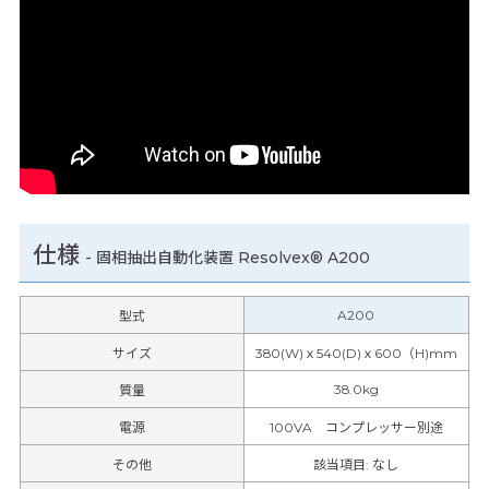
仕様
-
固相抽出自動化装置 Resolvex® A200
A200
型式
サイズ
380(W)ｘ540(D)ｘ600（H)mm
38.0kg
質量
電源
100VA コンプレッサー別途
その他
該当項目
:
なし