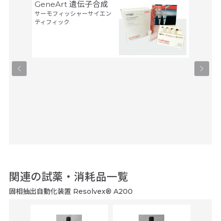
GeneArt 遺伝子合成
オリゴ
サーモフィッシャーサイエン
アルタ
ティフィック
ーブ
ユーロフ
関連の試薬・消耗品一覧
固相抽出自動化装置 Resolvex® A200