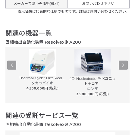
メーカー希望小売価格(税別)
お問い合わせ下さい
表示価格は代表的な仕様のものです。詳細はお問い合わせください。
関連の機器一覧
固相抽出自動化装置 Resolvex® A200
Thermal Cycler Dice Real ...
epMo
D-NMR
4D-Nucleofector™ Xユニッ
タカラバイオ
・インスト
ト＋コア...
エ
円 (税別)
ツ
4,500,000
ロンザ
円 (税別)
3,980,000
関連の受託サービス一覧
固相抽出自動化装置 Resolvex® A200