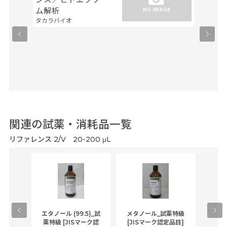
ファスマ
ム解析
タカラバイオ
関連の試薬・消耗品一覧
リファレンス 2/V 20-200 μL
gical
エタノール (99.5)_試
メタノール_試薬特級
アセ
,
薬特級 [JISマーク認
[JISマーク認定品目]