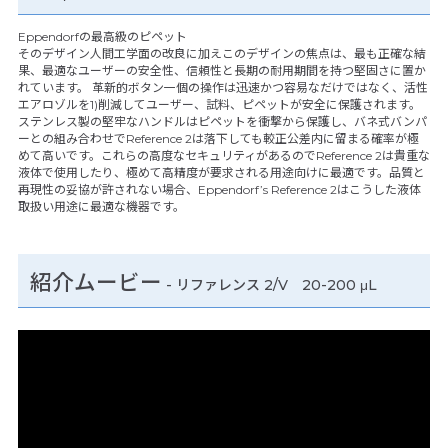
Eppendorfの最高級のピペット
そのデザイン人間工学面の改良に加えこのデザインの焦点は、最も正確な結
果、最適なユーザーの安全性、信頼性と長期の耐用期間を持つ堅固さに置か
れています。 革新的ボタン一個の操作は迅速かつ容易なだけではなく、活性
エアロゾルを1)削減してユーザー、試料、ピペットが安全に保護されます。
ステンレス製の堅牢なハンドルはピペットを衝撃から保護し、バネ式バンパ
ーとの組み合わせでReference 2は落下しても較正公差内に留まる確率が極
めて高いです。これらの高度なセキュリティがあるのでReference 2は貴重な
液体で使用したり、極めて高精度が要求される用途向けに最適です。品質と
再現性の妥協が許されない場合、Eppendorf’s Reference 2はこうした液体
取扱い用途に最適な機器です。
紹介ムービー
-
リファレンス 2/V 20-200 μL