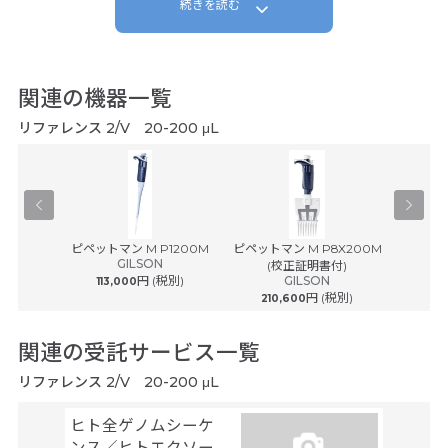
続きを読む
シリアルナンバーが上部とボトムに刻印されており混同を防ぐことができ安
心
関連の機器一覧
予想通りの製品でした。
M.M様/病院
リファレンス 2/V 20-200 μL
2020年12月
慣れるとチップイジェクトが楽で速い操作が可能
® plus ...
ピペットマン M P1200M
ピペットマン M P8X200M
ピペットマ
ルフ
GILSON
(校正証明書付)
(
円 (税別)
GILSON
113,000
円 (税別)
210,600
242
関連の受託サービス一覧
リファレンス 2/V 20-200 μL
ヒト全ゲノムシーケ
シーケ
ンス／ヒトエクソー
解析