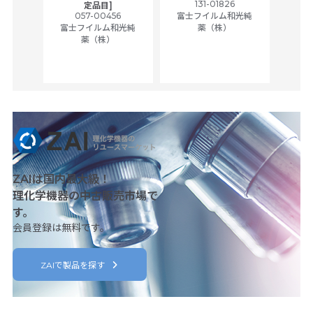
tic
131-01826
富士
定品目]
ually
057-00456
富士フイルム和光純
ck of
富士フイルム和光純
薬（株）
薬（株）
her
c
ZAIは国内最大級！
理化学機器の中古販売市場で
す。
会員登録は無料です。
ZAIで製品を探す