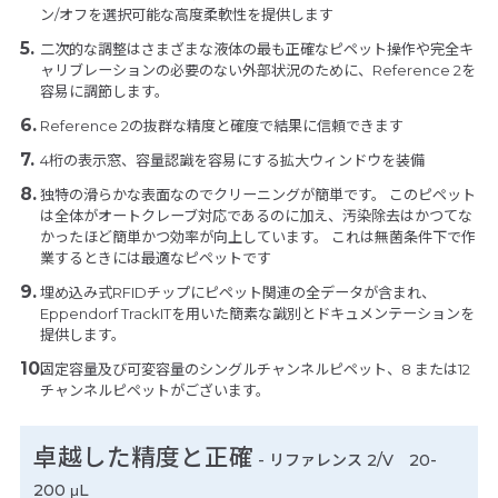
ン/オフを選択可能な高度柔軟性を提供します
二次的な調整はさまざまな液体の最も正確なピペット操作や完全キ
ャリブレーションの必要のない外部状況のために、Reference 2を
容易に調節します。
Reference 2の抜群な精度と確度で結果に信頼できます
4桁の表示窓、容量認識を容易にする拡大ウィンドウを装備
独特の滑らかな表面なのでクリーニングが簡単です。 このピペット
は全体がオートクレーブ対応であるのに加え、汚染除去はかつてな
かったほど簡単かつ効率が向上しています。 これは無菌条件下で作
業するときには最適なピペットです
埋め込み式RFIDチップにピペット関連の全データが含まれ、
Eppendorf TrackITを用いた簡素な識別とドキュメンテーションを
提供します。
固定容量及び可変容量のシングルチャンネルピペット、8 または12
チャンネルピペットがございます。
卓越した精度と正確
- リファレンス 2/V 20-
200 μL