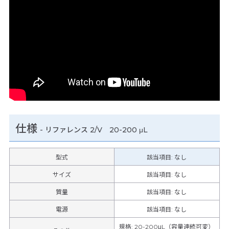
仕様
-
リファレンス 2/V 20-200 μL
型式
該当項目: なし
サイズ
該当項目: なし
質量
該当項目: なし
電源
該当項目: なし
規格
:
20-200μL（容量連続可変）