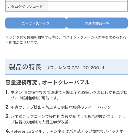
カタログダウンロード
ユーザーズボイス
関連の製品一覧
※リンク先で情報を閲覧する際に、ログイン・フォーム入力等を求められる
可能性がございます。
製品の特長
-
リファレンス 2/V 20-200 μL
容量連続可変 , オートクレーバブル
ボタン1個の操作なので迅速で人間工学的取扱いを楽にしかもエアロ
ゾルの強制削減が可能です。
不慮のチップ排出を防止する明快な触感のフィードバック
バネ式チップコーンで操作担当者が交代しても再現性が向上、チッ
プ装着の力削減で人間工学が改善
Reference 2マルチチャンネルはバネ式チップ塩水でスイッチオ