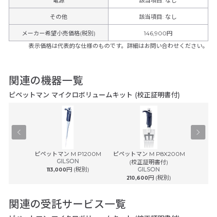
電源
該当項目: なし
その他
該当項目
:
なし
メーカー希望小売価格(税別)
146,900円
表示価格は代表的な仕様のものです。詳細はお問い合わせください。
関連の機器一覧
ピペットマン マイクロボリュームキット (校正証明書付)
® plus ...
ピペットマン M P1200M
ピペットマン M P8X200M
ピペットマ
ルフ
GILSON
(校正証明書付)
(
円 (税別)
GILSON
113,000
円 (税別)
210,600
242
関連の受託サービス一覧