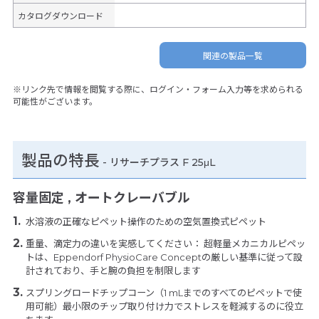
カタログダウンロード
関連の製品一覧
※リンク先で情報を閲覧する際に、ログイン・フォーム入力等を求められる
可能性がございます。
製品の特長
-
リサーチプラス F 25μL
容量固定 , オートクレーバブル
水溶液の正確なピペット操作のための空気置換式ピペット
重量、滴定力の違いを実感してください： 超軽量メカニカルピペッ
トは、Eppendorf PhysioCare Conceptの厳しい基準に従って設
計されており、手と腕の負担を制限します
スプリングロードチップコーン（1 mLまでのすべてのピペットで使
用可能）最小限のチップ取り付け力でストレスを軽減するのに役立