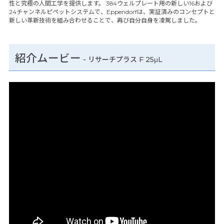
性と究極の人間工学を提供します。 384ウェルプレート用の新しい16および
24チャンネルピペットシステムで、Eppendorfは、実証済みのコンセプトと
新しい革新技術を組み合わせることで、再び自分自身を凌駕しました。
紹介ムービー
-
リサーチプラス F 25μL