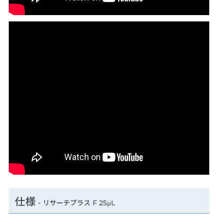
仕様
-
リサーチプラス F 25μL