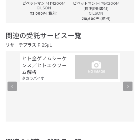
® plus ...
ピペットマン M P1200M
ピペットマン M P8X200M
ピペットマ
ルフ
GILSON
(校正証明書付)
(
円 (税別)
GILSON
113,000
円 (税別)
210,600
242
関連の受託サービス一覧
リサーチプラス F 25μL
ヒト全ゲノムシーケ
シーケ
ンス／ヒトエクソー
解析
ファスマ
ム解析
タカラバイオ