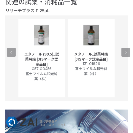
関連の試薬・消耗品一覧
リサーチプラス F 25μL
gical
エタノール (99.5)_試
メタノール_試薬特級
アセ
,
薬特級 [JISマーク認
[JISマーク認定品目]
tic
131-01826
富士
定品目]
ually
057-00456
富士フイルム和光純
ck of
富士フイルム和光純
薬（株）
薬（株）
her
c