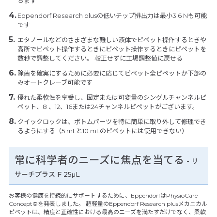
ちます
Eppendorf Research plusの低いチップ排出力は最小3.6 Nも可能
です
エタノールなどのさまざまな難しい液体でピペット操作するときや
高所でピペット操作するときにピペット操作するときにピペットを
数秒で調整してください。 較正せずに工場調整値に戻せる
除菌を確実にするために必要に応じてピペット全ピペットか下部の
みオートクレーブ可能です
優れた柔軟性を享受し、固定または可変量のシングルチャンネルピ
ペット、8 、12、16または24チャンネルピペットがございます。
クイックロックは、ボトムパーツを特に簡単に取り外して修理でき
るようにする（5 mLと10 mLのピペットには使用できない）
常に科学者のニーズに焦点を当てる
- リ
サーチプラス F 25μL
お客様の健康を持続的にサポートするために、EppendorfはPhysioCare
Concept®を発表しました。 超軽量のEppendorf Research plusメカニカル
ピペットは、精度と正確性における最高のニーズを満たすだけでなく、柔軟