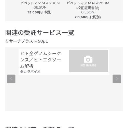
® plus ...
ピペットマン M P1200M
ピペットマン M P8X200M
ピペットマ
ルフ
GILSON
(校正証明書付)
(
円 (税別)
GILSON
113,000
円 (税別)
210,600
242
関連の受託サービス一覧
リサーチプラス F 50μL
ヒト全ゲノムシーケ
シーケ
ンス／ヒトエクソー
解析
ファスマ
ム解析
タカラバイオ