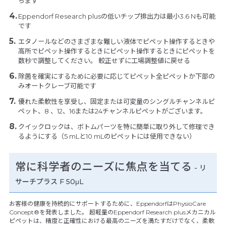
ちます
Eppendorf Research plusの低いチップ排出力は最小3.6 Nも可能
です
エタノールなどのさまざまな難しい液体でピペット操作するときや
高所でピペット操作するときにピペット操作するときにピペットを
数秒で調整してください。 較正せずに工場調整値に戻せる
除菌を確実にするために必要に応じてピペット全ピペットか下部の
みオートクレーブ可能です
優れた柔軟性を享受し、固定または可変量のシングルチャンネルピ
ペット、8 、12、16または24チャンネルピペットがございます。
クイックロックは、ボトムパーツを特に簡単に取り外して修理でき
るようにする（5 mLと10 mLのピペットには使用できない）
常に科学者のニーズに焦点を当てる
- リ
サーチプラス F 50μL
お客様の健康を持続的にサポートするために、EppendorfはPhysioCare
Concept®を発表しました。 超軽量のEppendorf Research plusメカニカル
ピペットは、精度と正確性における最高のニーズを満たすだけでなく、柔軟