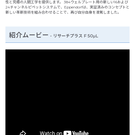
性と究極の人間工学を提供します。 384ウェルプレート用の新しい16および
24チャンネルピペットシステムで、Eppendorfは、実証済みのコンセプトと
新しい革新技術を組み合わせることで、再び自分自身を凌駕しました。
紹介ムービー
-
リサーチプラス F 50μL