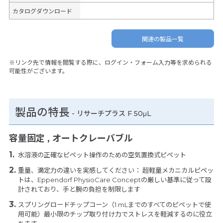
カタログダウンロード
関連の製品一覧
※リンク先で情報を閲覧する際に、ログイン・フォーム入力等を求められる
可能性がございます。
製品の特長
-
リサーチプラス F 50μL
容量固定 , オートクレーバブル
水溶液の正確なピペット操作のための空気置換式ピペット
重量、滴定力の違いを実感してください： 超軽量メカニカルピペッ
トは、Eppendorf PhysioCare Conceptの厳しい基準に従って設
計されており、手と腕の負担を制限します
スプリングロードチップコーン（1 mLまでのすべてのピペットで使
用可能）最小限のチップ取り付け力でストレスを軽減するのに役立