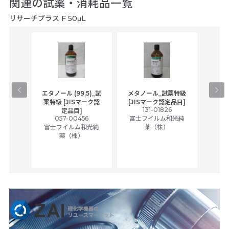
関連の試薬・消耗品一覧
リサーチプラス F 50μL
gical
エタノール (99.5)_試
メタノール_試薬特級
アセ
,
薬特級 [JISマーク認
[JISマーク認定品目]
tic
131-01826
富士
定品目]
ually
057-00456
富士フイルム和光純
ck of
富士フイルム和光純
薬（株）
薬（株）
her
c