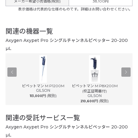
メーカー希望小売価格(税別)
38,100円
表示価格は代表的な仕様のものです。詳細はお問い合わせください。
関連の機器一覧
Axygen Axypet Pro シングルチャンネルピペッター 20-200
µL
® plus ...
ピペットマン M P1200M
ピペットマン M P8X200M
ピペットマ
ルフ
GILSON
(校正証明書付)
(
円 (税別)
GILSON
113,000
円 (税別)
210,600
242
関連の受託サービス一覧
Axygen Axypet Pro シングルチャンネルピペッター 20-200
µL