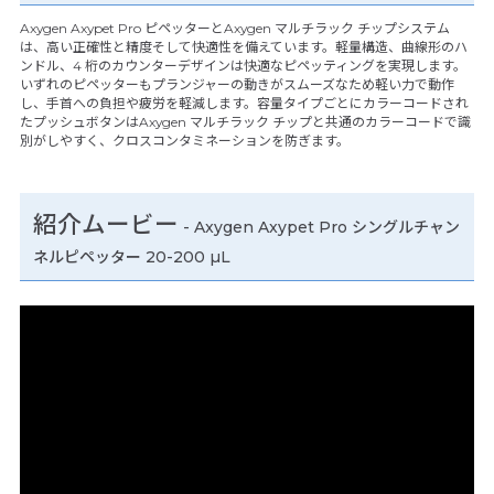
Axygen Axypet Pro ピペッターとAxygen マルチラック チップシステム
は、高い正確性と精度そして快適性を備えています。軽量構造、曲線形のハ
ンドル、4 桁のカウンターデザインは快適なピペッティングを実現します。
いずれのピペッターもプランジャーの動きがスムーズなため軽い力で動作
し、手首への負担や疲労を軽減します。容量タイプごとにカラーコードされ
たプッシュボタンはAxygen マルチラック チップと共通のカラーコードで識
別がしやすく、クロスコンタミネーションを防ぎます。
紹介ムービー
-
Axygen Axypet Pro シングルチャン
ネルピペッター 20-200 µL