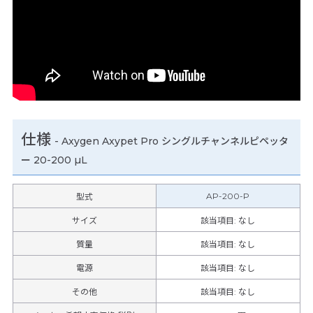
仕様
-
Axygen Axypet Pro シングルチャンネルピペッタ
ー 20-200 µL
AP-200-P
型式
サイズ
該当項目: なし
質量
該当項目: なし
電源
該当項目: なし
その他
該当項目
:
なし