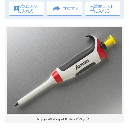
お気に入り
比較リスト
共有する
に入れる
に入れる
Axygen® Axypet® Pro ピペッター