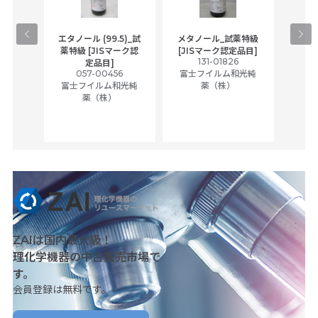
gical
エタノール (99.5)_試
メタノール_試薬特級
アセ
,
薬特級 [JISマーク認
[JISマーク認定品目]
tic
131-01826
富士
定品目]
ually
057-00456
富士フイルム和光純
ck of
富士フイルム和光純
薬（株）
薬（株）
her
c
ZAIは国内最大級！
理化学機器の中古販売市場で
す。
会員登録は無料です。