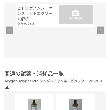
ヒト全ゲノムシーケ
シーケ
ンス／ヒトエクソー
解析
ファスマ
ム解析
タカラバイオ
関連の試薬・消耗品一覧
Axygen Axypet Pro シングルチャンネルピペッター 20-200
µL