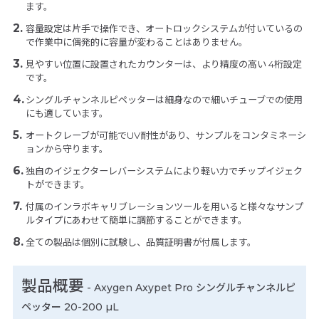
ます。
容量設定は片手で操作でき、オートロックシステムが付いているの
で作業中に偶発的に容量が変わることはありません。
見やすい位置に設置されたカウンターは、より精度の高い 4桁設定
です。
シングルチャンネルピペッターは細身なので細いチューブでの使用
にも適しています。
オートクレーブが可能でUV耐性があり、サンプルをコンタミネーシ
ョンから守ります。
独自のイジェクターレバーシステムにより軽い力でチップイジェク
トができます。
付属のインラボキャリブレーションツールを用いると様々なサンプ
ルタイプにあわせて簡単に調節することができます。
全ての製品は個別に試験し、品質証明書が付属します。
製品概要
- Axygen Axypet Pro シングルチャンネルピ
ペッター 20-200 µL