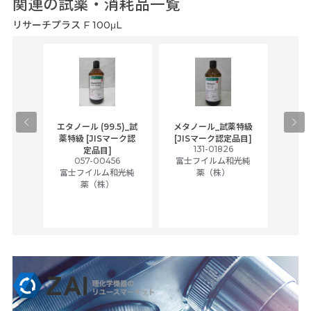
関連の試薬・消耗品一覧
リサーチプラス F 100μL
gical
エタノール (99.5)_試
メタノール_試薬特級
アセ
,
薬特級 [JISマーク認
[JISマーク認定品目]
tic
131-01826
富士
定品目]
ually
057-00456
富士フイルム和光純
ck of
富士フイルム和光純
薬（株）
薬（株）
her
c