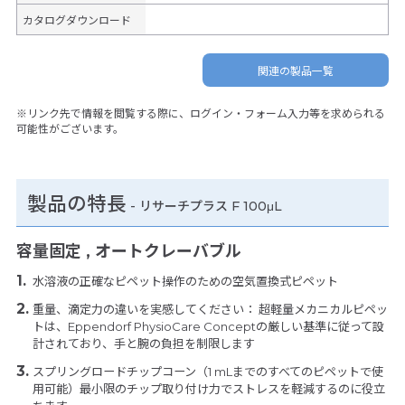
カタログダウンロード
関連の製品一覧
※リンク先で情報を閲覧する際に、ログイン・フォーム入力等を求められる
可能性がございます。
製品の特長
-
リサーチプラス F 100μL
容量固定 , オートクレーバブル
水溶液の正確なピペット操作のための空気置換式ピペット
重量、滴定力の違いを実感してください： 超軽量メカニカルピペッ
トは、Eppendorf PhysioCare Conceptの厳しい基準に従って設
計されており、手と腕の負担を制限します
スプリングロードチップコーン（1 mLまでのすべてのピペットで使
用可能）最小限のチップ取り付け力でストレスを軽減するのに役立