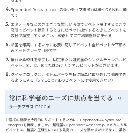
ちます
Eppendorf Research plusの低いチップ排出力は最小3.6 Nも可能
です
エタノールなどのさまざまな難しい液体でピペット操作するときや
高所でピペット操作するときにピペット操作するときにピペットを
数秒で調整してください。 較正せずに工場調整値に戻せる
除菌を確実にするために必要に応じてピペット全ピペットか下部の
みオートクレーブ可能です
優れた柔軟性を享受し、固定または可変量のシングルチャンネルピ
ペット、8 、12、16または24チャンネルピペットがございます。
クイックロックは、ボトムパーツを特に簡単に取り外して修理でき
るようにする（5 mLと10 mLのピペットには使用できない）
常に科学者のニーズに焦点を当てる
- リ
サーチプラス F 100μL
お客様の健康を持続的にサポートするために、EppendorfはPhysioCare
Concept®を発表しました。 超軽量のEppendorf Research plusメカニカル
ピペットは、精度と正確性における最高のニーズを満たすだけでなく、柔軟