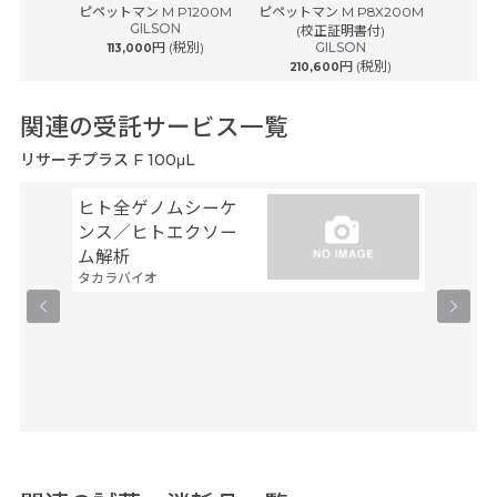
® plus ...
ピペットマン M P1200M
ピペットマン M P8X200M
ピペットマ
ルフ
GILSON
(校正証明書付)
(
円 (税別)
GILSON
113,000
円 (税別)
210,600
242
関連の受託サービス一覧
リサーチプラス F 100μL
ヒト全ゲノムシーケ
シーケ
ンス／ヒトエクソー
解析
ファスマ
ム解析
タカラバイオ