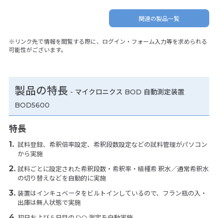
関連の製品一覧
※リンク先で情報を閲覧する際に、ログイン・フォーム入力等を求められる
可能性がございます。
製品の特長
-
マイクロニクス BOD 自動測定装置
BOD5600
特長
試料登録、希釈倍率設定、希釈段数設定などの試料管理がパソコン
から実施
試料ごとに設定された希釈段数・希釈率・植種希 釈水／通常希釈水
の切り替えなどを自動的に実施
装置はインキュベータをビルトインしているので、フラン瓶の入・
出庫は無人状態で実施
初日および 5 日目の DO 測定を自動実施