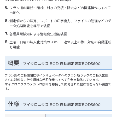
フラン瓶の開栓・閉栓、封水の充填・除去などの関連操作もすべて
自動化
測定値からの演算、レポートの印字出力、ファイルの管理などのデ
ータ処理機能を標準で装備
各種異常検知による警報発⽣機能装備
土曜・日曜の無人化対策のほか、三連休以上の休日対応の自動運転
も可能
概要
- マイクロニクス BOD 自動測定装置BOD5600
フラン瓶の自動開閉栓やインキュベータへのフラン瓶ラックの自動入出庫、
さらに試料毎に行う煩雑な希釈作業もすべて完全自動化しています。
マイクロニクスのメカトロ技術を駆使して開発された他に例をみない装置で
す。
仕様
-
マイクロニクス BOD 自動測定装置BOD5600