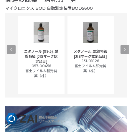
マイクロニクス BOD 自動測定装置BOD5600
gical
エタノール (99.5)_試
メタノール_試薬特級
アセ
,
薬特級 [JISマーク認
[JISマーク認定品目]
tic
131-01826
富士
定品目]
ually
057-00456
富士フイルム和光純
ck of
富士フイルム和光純
薬（株）
薬（株）
her
c