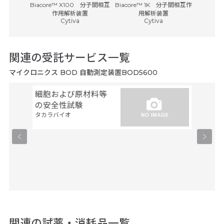
D-NMR
Biacore™ X100 分子間相互
Biacore™ 1K 分子間相互作
Biaco
・インスト
作用解析装置
用解析装置
Cytiva
Cytiva
ツ
関連の受託サービス一覧
マイクロニクス BOD 自動測定装置BOD5600
細胞および原材料等
GLP
タカラバ
の安全性試験
タカラバイオ
関連の試薬・消耗品一覧