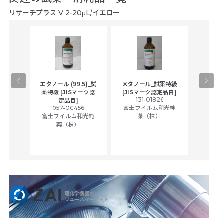
リサーチプラス V 2-20μL/イエロー
gical
エタノール (99.5)_試
メタノール_試薬特級
アセ
,
薬特級 [JISマーク認
[JISマーク認定品目]
tic
131-01826
富士
定品目]
ually
057-00456
富士フイルム和光純
ck of
富士フイルム和光純
薬（株）
薬（株）
her
c