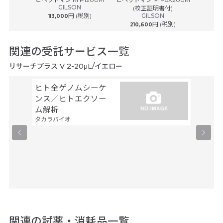
H.M.様/市立大学
ルフ
GILSON
(校正証明書付)
(
2021年10月
円 (税別)
GILSON
113,000
円 (税別)
210,600
242
操作性が良く使いやすいです。
関連の受託サービス一覧
リサーチプラス V 2-20μL/イエロー
ヒト全ゲノムシーケ
シーケ
ンス／ヒトエクソー
解析
ファスマ
ム解析
タカラバイオ
関連の試薬・消耗品一覧