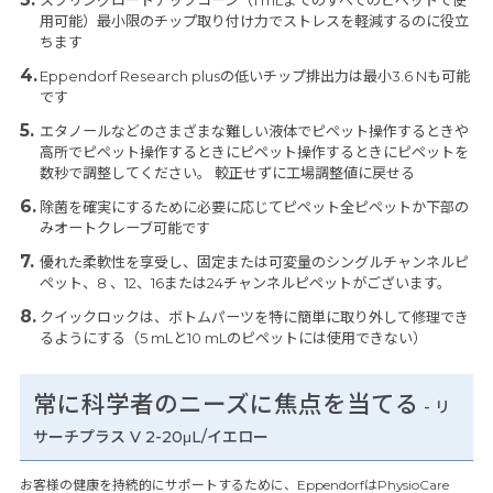
スプリングロードチップコーン（1 mLまでのすべてのピペットで使
用可能）最小限のチップ取り付け力でストレスを軽減するのに役立
ちます
Eppendorf Research plusの低いチップ排出力は最小3.6 Nも可能
です
エタノールなどのさまざまな難しい液体でピペット操作するときや
高所でピペット操作するときにピペット操作するときにピペットを
数秒で調整してください。 較正せずに工場調整値に戻せる
除菌を確実にするために必要に応じてピペット全ピペットか下部の
みオートクレーブ可能です
優れた柔軟性を享受し、固定または可変量のシングルチャンネルピ
ペット、8 、12、16または24チャンネルピペットがございます。
クイックロックは、ボトムパーツを特に簡単に取り外して修理でき
るようにする（5 mLと10 mLのピペットには使用できない）
常に科学者のニーズに焦点を当てる
- リ
サーチプラス V 2-20μL/イエロー
お客様の健康を持続的にサポートするために、EppendorfはPhysioCare