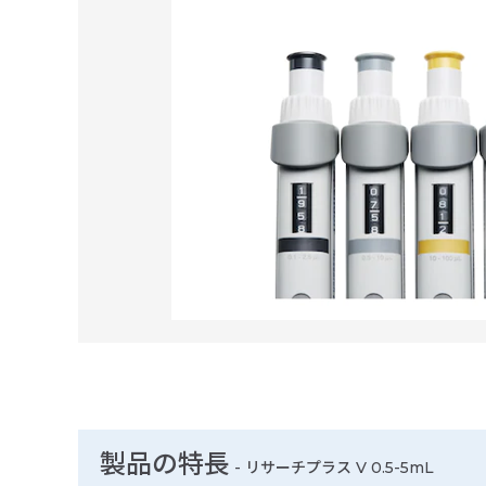
製品の特長
-
リサーチプラス V 0.5-5mL