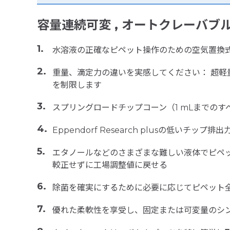
容量連続可変 , オートクレーバブ
水溶液の正確なピペット操作のための空気置換
重量、滴定力の違いを実感してください： 超軽量メカ
を制限します
スプリングロードチップコーン（1 mLまでの
Eppendorf Research plusの低いチップ排
エタノールなどのさまざまな難しい液体でピペ
較正せずに工場調整値に戻せる
除菌を確実にするために必要に応じてピペット
優れた柔軟性を享受し、固定または可変量のシング