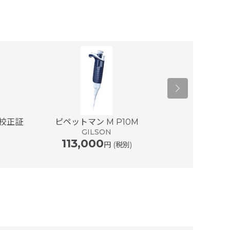
(校正証
ピペットマン M P10M
ピペットマン M 
GILSON
113,000
G
円 (税別)
118,