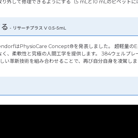
外して修理できるようにする（5 mLと10 mLのピペット
てる
- リサーチプラス V 0.5-5mL
はPhysioCare Concept®を発表しました。 超軽量のEpp
く、柔軟性と究極の人間工学を提供します。 384ウェルプレー
と新しい革新技術を組み合わせることで、再び自分自身を凌駕し