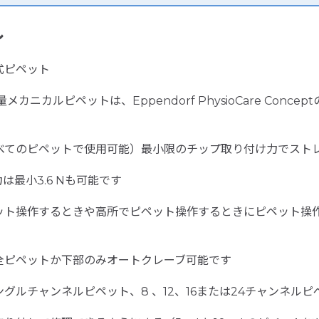
ル
式ピペット
ニカルピペットは、Eppendorf PhysioCare Con
すべてのピペットで使用可能）最小限のチップ取り付け力でスト
出力は最小3.6 Nも可能です
ット操作するときや高所でピペット操作するときにピペット操
全ピペットか下部のみオートクレーブ可能です
ルチャンネルピペット、8 、12、16または24チャンネル