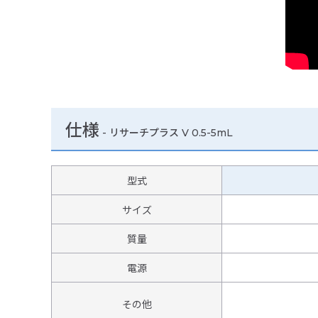
仕様
-
リサーチプラス V 0.5-5mL
型式
サイズ
質量
電源
その他