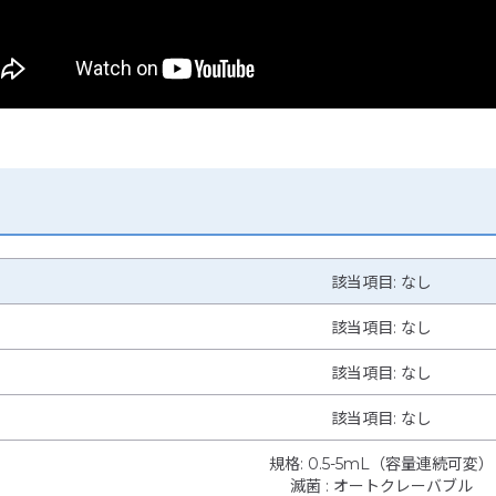
該当項目: なし
該当項目: なし
該当項目: なし
該当項目: なし
規格
:
0.5-5mL（容量連続可変）
滅菌
:
オートクレーバブル