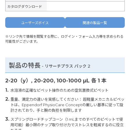
カタログダウンロード
ユーザーズボイス
関連の製品一覧
※リンク先で情報を閲覧する際に、ログイン・フォーム入力等を求められる
可能性がございます。
製品の特長
-
リサーチプラス パック 2
2-20（y）, 20-200, 100-1000 µL 各 1 本
水溶液の正確なピペット操作のための空気置換式ピペット
重量、滴定力の違いを実感してください： 超軽量メカニカルピペッ
トは、Eppendorf PhysioCare Conceptの厳しい基準に従って設
計されており、手と腕の負担を制限します
スプリングロードチップコーン（1 mLまでのすべてのピペットで使
用可能）最小限のチップ取り付け力でストレスを軽減するのに役立