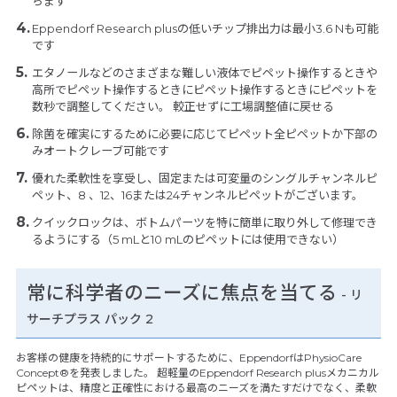
ちます
Eppendorf Research plusの低いチップ排出力は最小3.6 Nも可能
です
エタノールなどのさまざまな難しい液体でピペット操作するときや
高所でピペット操作するときにピペット操作するときにピペットを
数秒で調整してください。 較正せずに工場調整値に戻せる
除菌を確実にするために必要に応じてピペット全ピペットか下部の
みオートクレーブ可能です
優れた柔軟性を享受し、固定または可変量のシングルチャンネルピ
ペット、8 、12、16または24チャンネルピペットがございます。
クイックロックは、ボトムパーツを特に簡単に取り外して修理でき
るようにする（5 mLと10 mLのピペットには使用できない）
常に科学者のニーズに焦点を当てる
- リ
サーチプラス パック 2
お客様の健康を持続的にサポートするために、EppendorfはPhysioCare
Concept®を発表しました。 超軽量のEppendorf Research plusメカニカル
ピペットは、精度と正確性における最高のニーズを満たすだけでなく、柔軟