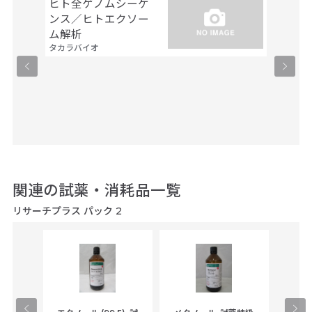
ヒト全ゲノムシーケ
シーケ
ンス／ヒトエクソー
解析
ファスマ
ム解析
タカラバイオ
関連の試薬・消耗品一覧
リサーチプラス パック 2
gical