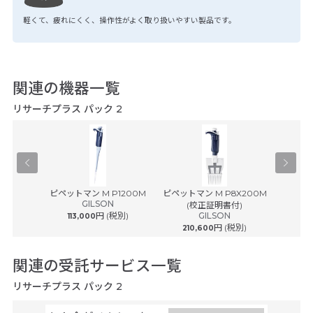
軽くて、疲れにくく、操作性がよく取り扱いやすい製品です。
関連の機器一覧
リサーチプラス パック 2
® plus ...
ピペットマン M P1200M
ピペットマン M P8X200M
ピペットマ
ルフ
GILSON
(校正証明書付)
(
円 (税別)
GILSON
113,000
円 (税別)
210,600
242
関連の受託サービス一覧
リサーチプラス パック 2