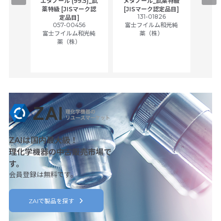
エタノール (99.5)_試
メタノール_試薬特級
アセ
,
薬特級 [JISマーク認
[JISマーク認定品目]
tic
131-01826
富士
定品目]
ually
057-00456
富士フイルム和光純
ck of
富士フイルム和光純
薬（株）
薬（株）
her
c
ZAIは国内最大級！
理化学機器の中古販売市場で
す。
会員登録は無料です。
ZAIで製品を探す