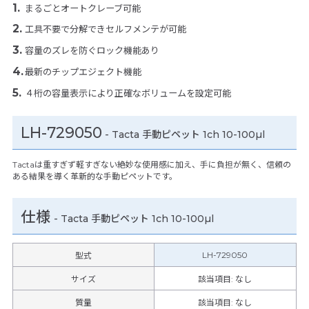
まるごとオートクレーブ可能
工具不要で分解できセルフメンテが可能
容量のズレを防ぐロック機能あり
最新のチップエジェクト機能
４桁の容量表示により正確なボリュームを設定可能
LH-729050
- Tacta 手動ピペット 1ch 10-100µl
Tactaは重すぎず軽すぎない絶妙な使用感に加え、手に負担が無く、信頼の
ある結果を導く革新的な手動ピペットです。
仕様
-
Tacta 手動ピペット 1ch 10-100µl
LH-729050
型式
サイズ
該当項目: なし
質量
該当項目: なし