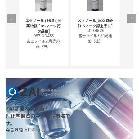
gical
エタノール (99.5)_試
メタノール_試薬特級
アセ
,
薬特級 [JISマーク認
[JISマーク認定品目]
tic
131-01826
富士
定品目]
ually
057-00456
富士フイルム和光純
ck of
富士フイルム和光純
薬（株）
薬（株）
her
c
ZAIは国内最大級！
理化学機器の中古販売市場で
す。
会員登録は無料です。