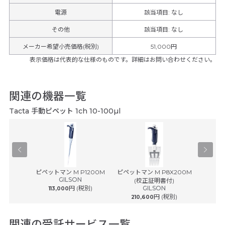
電源
該当項目: なし
その他
該当項目
:
なし
メーカー希望小売価格(税別)
51,000円
表示価格は代表的な仕様のものです。詳細はお問い合わせください。
関連の機器一覧
Tacta 手動ピペット 1ch 10-100µl
® plus ...
ピペットマン M P1200M
ピペットマン M P8X200M
ピペットマ
ルフ
GILSON
(校正証明書付)
(
円 (税別)
GILSON
113,000
円 (税別)
210,600
242
関連の受託サービス一覧