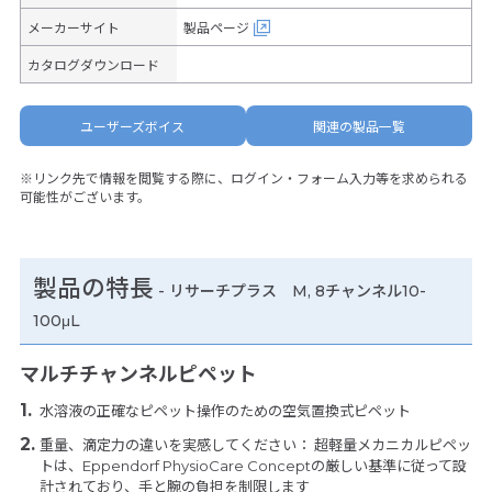
メーカーサイト
製品ページ
カタログダウンロード
ユーザーズボイス
関連の製品一覧
※リンク先で情報を閲覧する際に、ログイン・フォーム入力等を求められる
可能性がございます。
製品の特長
-
リサーチプラス M, 8チャンネル10-
100μL
マルチチャンネルピペット
水溶液の正確なピペット操作のための空気置換式ピペット
重量、滴定力の違いを実感してください： 超軽量メカニカルピペッ
トは、Eppendorf PhysioCare Conceptの厳しい基準に従って設
計されており、手と腕の負担を制限します