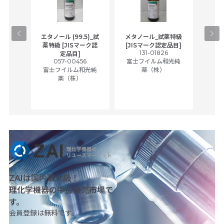
gical
エタノール (99.5)_試
メタノール_試薬特級
アセ
,
薬特級 [JISマーク認
[JISマーク認定品目]
tic
131-01826
富士
定品目]
ually
057-00456
富士フイルム和光純
ck of
富士フイルム和光純
薬（株）
薬（株）
her
c
ZAIは国内最大級！
理化学機器の中古販売市場で
す。
会員登録は無料です。