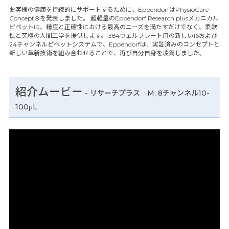
お客様の健康を持続的にサポートするために、EppendorfはPhysioCare
Concept®を発表しました。 超軽量のEppendorf Research plusメカニカル
ピペットは、精度と正確性における最高のニーズを満たすだけでなく、柔軟
性と究極の人間工学を提供します。 384ウェルプレート用の新しい16および
24チャンネルピペットシステムで、Eppendorfは、実証済みのコンセプトと
新しい革新技術を組み合わせることで、再び自分自身を凌駕しました。
紹介ムービー
-
リサーチプラス M, 8チャンネル10-
100μL