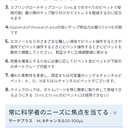
スプリングロードチップコーン（1 mLまでのすべてのピペットで使
用可能）最小限のチップ取り付け力でストレスを軽減するのに役立
ちます
Eppendorf Research plusの低いチップ排出力は最小3.6 Nも可能
です
エタノールなどのさまざまな難しい液体でピペット操作するときや
高所でピペット操作するときにピペット操作するときにピペットを
数秒で調整してください。 較正せずに工場調整値に戻せる
除菌を確実にするために必要に応じてピペット全ピペットか下部の
みオートクレーブ可能です
優れた柔軟性を享受し、固定または可変量のシングルチャンネルピ
ペット、8 、12、16または24チャンネルピペットがございます。
クイックロックは、ボトムパーツを特に簡単に取り外して修理でき
るようにする（5 mLと10 mLのピペットには使用できない）
常に科学者のニーズに焦点を当てる
- リ
サーチプラス M, 8チャンネル10-100μL