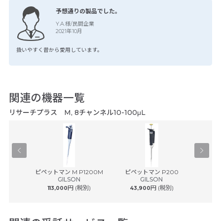
予想通りの製品でした。
Y.A.様/民間企業
2021年10月
扱いやすく昔から愛用しています。
関連の機器一覧
リサーチプラス M, 8チャンネル10-100μL
® plus ...
ピペットマン M P1200M
ピペットマン P200
ピペッ
ルフ
GILSON
GILSON
円 (税別)
円 (税別)
113,000
43,900
43