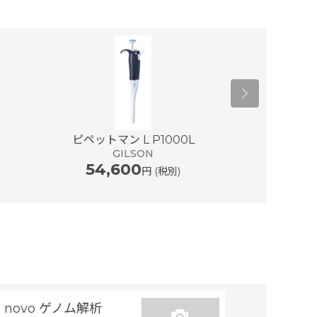
心できる
Y.A様/国立大学
2020年12月
ピペットマン L P1000L
マイクロマン
GILSON
G
54,600
57,0
円 (税別)
e novo ゲノム解析
トランスジー