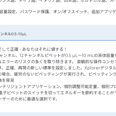
フランス語、ドイツ語、イタリア語、日本語、ポルトガル語、ス
グ、固定容量設定、パスワード保護、オン/オフスイッチ、追加アプ
ャンネル0.5-10μL
して正確 - あなたはそれに値する！
ル、8チャンネル、12チャンネルピペットが0.5 µL～10 mLの
エラーのリスクの多くを取り除きます。 直観的な操作コンセプト
され、簡単、正確、再現の新しい標準を設定しました。Xplorer
の場合、疲労のないピペッティングが実行され、ピペッティン
特典を発見
バージョンはインテリジェントアプリケーション、個別調整可能定量、
ピペットのスイッチを切ってエネルギーを節約することができます。
ーザーのために最適な選択です。