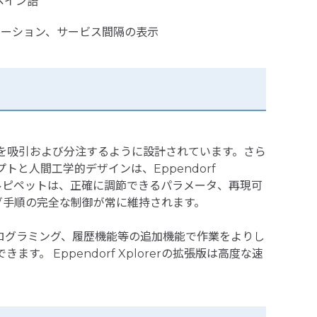
ペイン語
リケーション、サービス間隔の表示
液体容量を吸引および分注するように設計されています。さら
と人間工学的デザインは、Eppendorf
デジタルピペットは、正確に調節できるパラメータ、再現可
グ手順の完全な制御が常に維持されます。
個別プログラミング、履歴機能等の追加機能で作業をよりし
 Eppendorf Xplorerの拡張版は高度な速