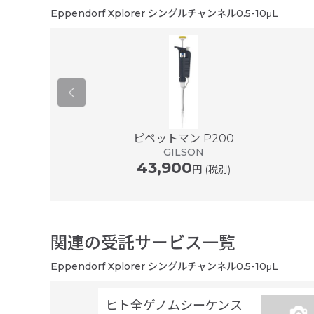
ボタンを押して吐出するまでがも
Eppendorf Xplorer シングルチャンネル0.5-10μL
er ® plus ...
ピペットマン P200
ドルフ
GILSON
43,900
円 (税別)
関連の受託サービス一覧
Eppendorf Xplorer シングルチャンネル0.5-10μL
ヒト全ゲノムシーケンス