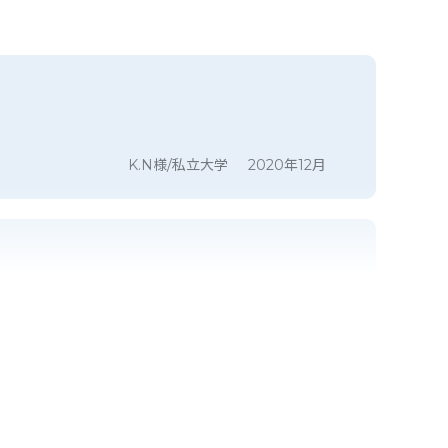
K.N様/私立大学
2020年12月
できる点が良い
M.A様/国立大学
2020年12月