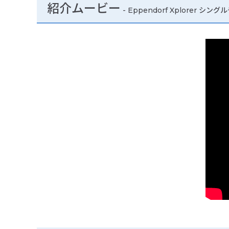
紹介ムービー
-
Eppendorf Xplorer シング