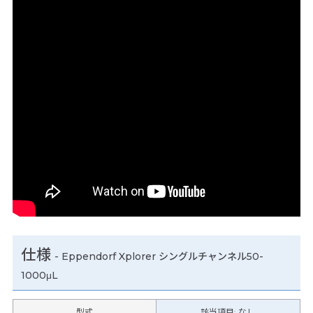
仕様
-
Eppendorf Xplorer シングルチャンネル50-
1000μL
型式
該当項目: なし