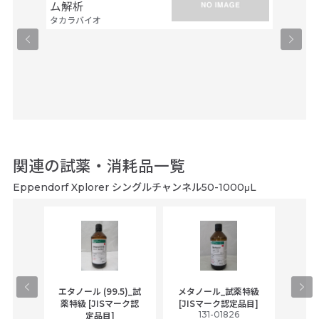
ファスマ
ム解析
タカラバイオ
関連の試薬・消耗品一覧
Eppendorf Xplorer シングルチャンネル50-1000μL
gical
エタノール (99.5)_試
メタノール_試薬特級
アセ
,
薬特級 [JISマーク認
[JISマーク認定品目]
tic
131-01826
富士
定品目]