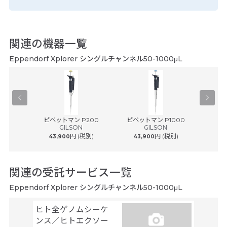
関連の機器一覧
Eppendorf Xplorer シングルチャンネル50-1000μL
® plus ...
ピペットマン P200
ピペットマン P1000
ピペット
ルフ
GILSON
GILSON
円 (税別)
円 (税別)
43,900
43,900
54
関連の受託サービス一覧
Eppendorf Xplorer シングルチャンネル50-1000μL
ヒト全ゲノムシーケ
シーケ
ンス／ヒトエクソー
解析