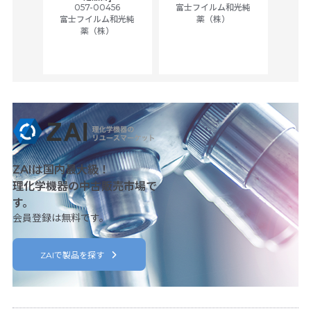
ually
057-00456
富士フイルム和光純
ck of
富士フイルム和光純
薬（株）
薬（株）
her
c
ZAIは国内最大級！
理化学機器の中古販売市場で
す。
会員登録は無料です。
ZAIで製品を探す