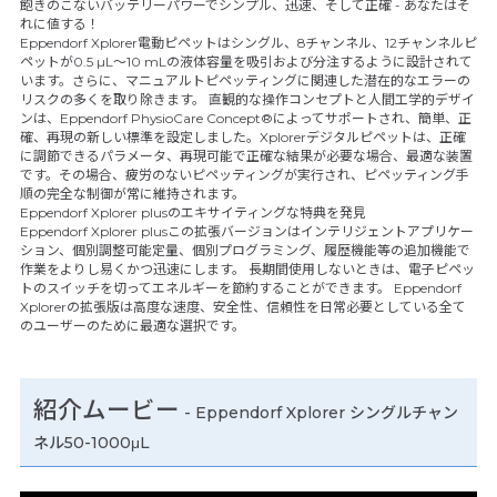
飽きのこないバッテリーパワーでシンプル、迅速、そして正確 - あなたはそ
れに値する！
Eppendorf Xplorer電動ピペットはシングル、8チャンネル、12チャンネルピ
ペットが0.5 µL～10 mLの液体容量を吸引および分注するように設計されて
います。さらに、マニュアルトピペッティングに関連した潜在的なエラーの
リスクの多くを取り除きます。 直観的な操作コンセプトと人間工学的デザイ
ンは、Eppendorf PhysioCare Concept®によってサポートされ、簡単、正
確、再現の新しい標準を設定しました。Xplorerデジタルピペットは、正確
に調節できるパラメータ、再現可能で正確な結果が必要な場合、最適な装置
です。その場合、疲労のないピペッティングが実行され、ピペッティング手
順の完全な制御が常に維持されます。
Eppendorf Xplorer plusのエキサイティングな特典を発見
Eppendorf Xplorer plusこの拡張バージョンはインテリジェントアプリケー
ション、個別調整可能定量、個別プログラミング、履歴機能等の追加機能で
作業をよりし易くかつ迅速にします。 長期間使用しないときは、電子ピペッ
トのスイッチを切ってエネルギーを節約することができます。 Eppendorf
Xplorerの拡張版は高度な速度、安全性、信頼性を日常必要としている全て
のユーザーのために最適な選択です。
紹介ムービー
-
Eppendorf Xplorer シングルチャン
ネル50-1000μL