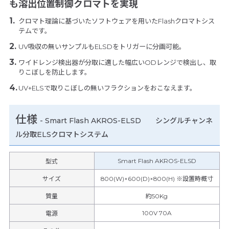
も溶出位置制御クロマトを実現
クロマト理論に基づいたソフトウェアを用いたFlashクロマトシス
テムです。
UV吸収の無いサンプルもELSDをトリガーに分画可能。
ワイドレンジ検出器が分取に適した幅広いODレンジで検出し、取
りこぼしを防止します。
UV+ELSで取りこぼしの無いフラクションをおこなえます。
仕様
-
Smart Flash AKROS-ELSD シングルチャンネ
ル分取ELSクロマトシステム
Smart Flash AKROS-ELSD
型式
サイズ
800(W)×600(D)×800(H) ※設置時概寸
質量
約50Kg
100V 70A
電源