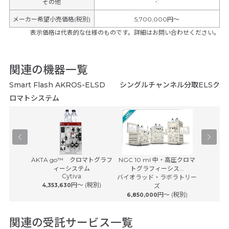
-
:
その他
メーカー希望小売価格(税別)
5,700,000円〜
表示価格は代表的な仕様のものです。詳細はお問い合わせください。
関連の機器一覧
Smart Flash AKROS-ELSD シングルチャンネル分取ELSク
ロマトシステム
Agilent 
マトグラフィ
ÄKTA go™ クロマトグラフ
NGC 10 ml 中・高圧クロマ
アジレ
（...
ィーシステム
トグラフィーシス...
ation
Cytiva
バイオラッド・ラボラトリー
円〜 (税別)
4,353,630
ズ
円〜 (税別)
6,850,000
関連の受託サービス一覧