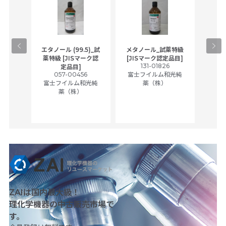
gical
エタノール (99.5)_試
メタノール_試薬特級
アセ
,
薬特級 [JISマーク認
[JISマーク認定品目]
tic
131-01826
富士
定品目]
ually
057-00456
富士フイルム和光純
ck of
富士フイルム和光純
薬（株）
薬（株）
her
c
ZAIは国内最大級！
理化学機器の中古販売市場で
す。