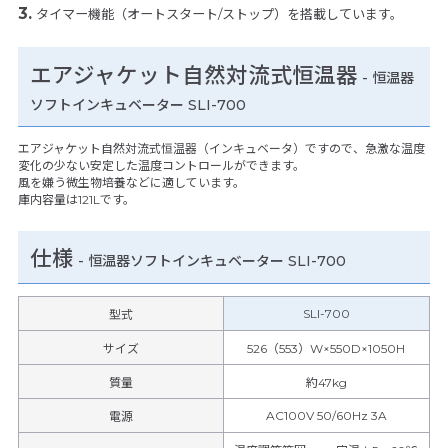
タイマー機能（オートスタート/ストップ）を搭載しています。
エアジャケット自然対流式恒温器
- 恒温器
ソフトインキュベーター SLI-700
エアジャケット自然対流式恒温器（インキュベータ）ですので、急激な温度
変化の少ない安定した温度コントロールができます。
風を嫌う微生物培養などに適しています。
庫内容量は121Lです。
仕様
-
恒温器ソフトインキュベーター SLI-700
SLI-700
型式
サイズ
526（553）W×550D×1050H
質量
約47kg
AC100V 50/60Hz 3A
電源