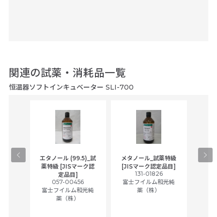
関連の試薬・消耗品一覧
恒温器ソフトインキュベーター SLI-700
gical
エタノール (99.5)_試
メタノール_試薬特級
アセ
,
薬特級 [JISマーク認
[JISマーク認定品目]
tic
131-01826
富士
定品目]
ually
057-00456
富士フイルム和光純
ck of
富士フイルム和光純
薬（株）
薬（株）
her
c