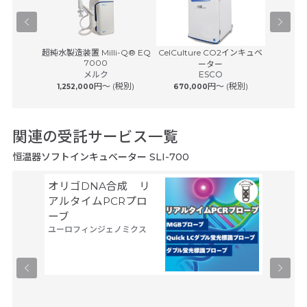
0
超純水製造装置 Milli-Q® EQ
CelCulture CO2インキュベ
HERAc
7000
ーター
メルク
ESCO
サーモフ
円〜 (税別)
円〜 (税別)
1,252,000
670,000
1,080
関連の受託サービス一覧
恒温器ソフトインキュベーター SLI-700
オリゴDNA合成 リ
空間ト
アルタイムPCRプロ
トーム解
ーブ
Trans
ユーロフィンジェノミクス
タカラバ