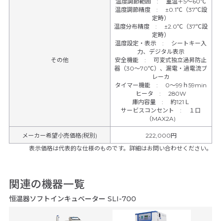
温度調節範囲
:
室温＋5～60℃
温度調節精度
:
±0.1℃（37℃設
定時）
温度分布精度
:
±2.0℃（37℃設
定時）
温度設定・表示
:
シートキー入
力、デジタル表示
その他
安全機能
:
可変式独立過昇防止
器（30～70℃）、漏電・過電流ブ
レーカ
タイマー機能
:
0～99ｈ59min
ヒータ
:
280W
庫内容量
:
約121Ｌ
サービスコンセント
:
１口
（MAX2A)
メーカー希望小売価格(税別)
222,000円
表示価格は代表的な仕様のものです。詳細はお問い合わせください。
関連の機器一覧
恒温器ソフトインキュベーター SLI-700