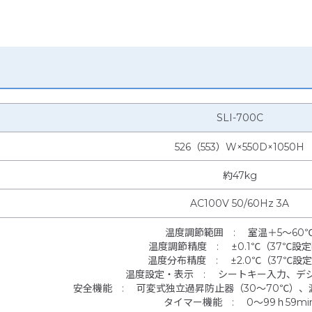
SLI-700C
526（553）W×550D×1050H
約47kg
AC100V 50/60Hz 3A
温度調節範囲
:
室温＋5～60
温度調節精度
:
±0.1℃（37℃設
温度分布精度
:
±2.0℃（37℃設
温度設定・表示
:
シートキー入力、デ
安全機能
:
可変式独立過昇防止器（30～70℃）、
タイマー機能
:
0～99ｈ59mi