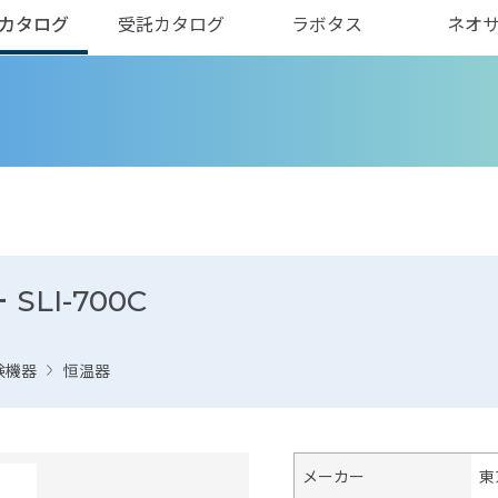
カタログ
受託カタログ
ラボタス
ネオ
LI-700C
験機器
恒温器
メーカー
東