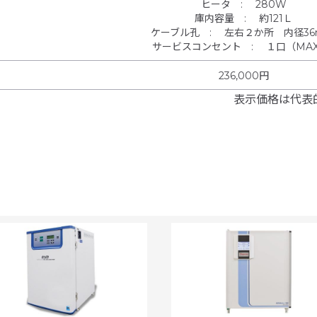
ヒータ
:
280W
庫内容量
:
約121Ｌ
ケーブル孔
:
左右２か所 内径36
サービスコンセント
:
１口（MAX
236,000円
表示価格は代表