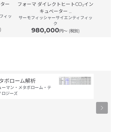
ーター
フォーマ ダイレクトヒートCO₂イン
フォーマ シリー
キュベーター ...
ベータ
フィッ
サーモフィッシャーサイエンティフィッ
サーモフィッシ
ク
980,000
1,360,
)
円〜 (税別)
タボローム解析
細胞製剤製造
ューマン・メタボローム・テ
タカラバイオ
ノロジーズ