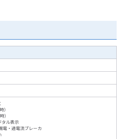
℃
定時）
定時）
ジタル表示
漏電・過電流ブレーカ
n