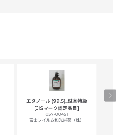
エタノール (99.5)_試薬特級
アセトニトリ
[JISマーク認定品目]
マト
）
057-00451
01
富士フイルム和光純薬（株）
富士フイル