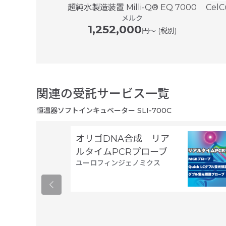
500
超純水製造装置 Milli-Q® EQ 7000
Cel
er
メルク
1,252,000
円〜 (税別)
関連の受託サービス一覧
恒温器ソフトインキュベーター SLI-700C
オリゴDNA合成 リア
ルタイムPCRプローブ
ユーロフィンジェノミクス