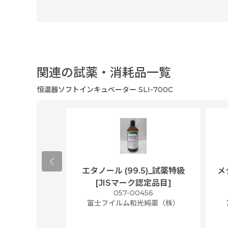
関連の試薬・消耗品一覧
恒温器ソフトインキュベーター SLI-700C
ological
エタノール (99.5)_試薬特級
メ
per/plastic
[JISマーク認定品目]
ally wrapped,
057-00456
f 100
富士フイルム和光純薬（株）
56N
 Scientific