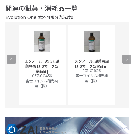
関連の試薬・消耗品一覧
Evolution One 紫外可視分光光度計
gical
エタノール (99.5)_試
メタノール_試薬特級
アセ
,
薬特級 [JISマーク認
[JISマーク認定品目]
tic
131-01826
富士
定品目]
ually
057-00456
富士フイルム和光純
ck of
富士フイルム和光純
薬（株）
薬（株）
her
c