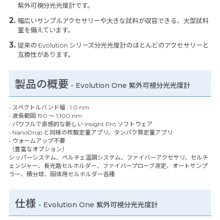
紫外可視分光光度計です。
幅広いサンプルアクセサリーや大きな試料が収容できる、大型試料
室を備えています。
従来の Evolution シリーズ分光光度計のほとんどのアクセサリーと
互換性があります。
製品の概要
- Evolution One 紫外可視分光光度計
• スペクトルバンド幅 : 1.0 nm
• 波長範囲 190 ～ 1,100 nm
• パワフルで直感的な新しい Insight Pro ソフトウェア
• NanoDrop と同様の核酸定量アプリ、タンパク質定量アプリ
• ウォームアップ不要
（豊富なオプション）
シッパーシステム、ペルチェ温調システム、ファイバーアクセサリ、セルチ
ェンジャー、長光路セルホルダー、ファイバープローブ測定、オートサンプ
ラー、積分球、固体用セルホルダー各種
仕様
-
Evolution One 紫外可視分光光度計