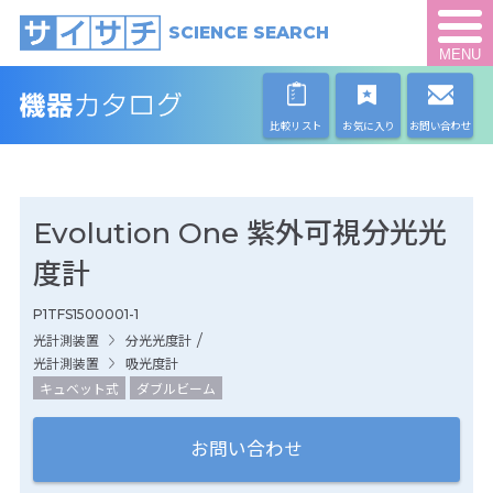
SCIENCE SEARCH
MENU
比較リスト
お気に入り
お問い合わせ
Evolution One 紫外可視分光光
度計
P1TFS1500001-1
/
光計測装置
分光光度計
光計測装置
吸光度計
キュベット式
ダブルビーム
お問い合わせ