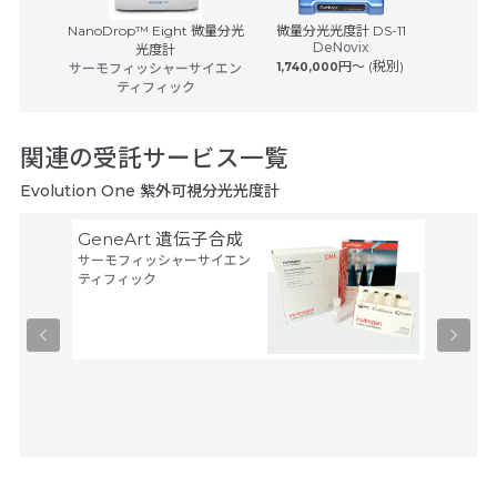
-500
NanoDrop™ Eight 微量分光
微量分光光度計 DS-11
GENESY
DeNovix
ヒ
光度計
円〜 (税別)
サーモフィッシャーサイエン
1,740,000
サーモフ
ティフィック
関連の受託サービス一覧
Evolution One 紫外可視分光光度計
GeneArt 遺伝子合成
オリゴ
サーモフィッシャーサイエン
アルタ
ティフィック
ーブ
ユーロフ