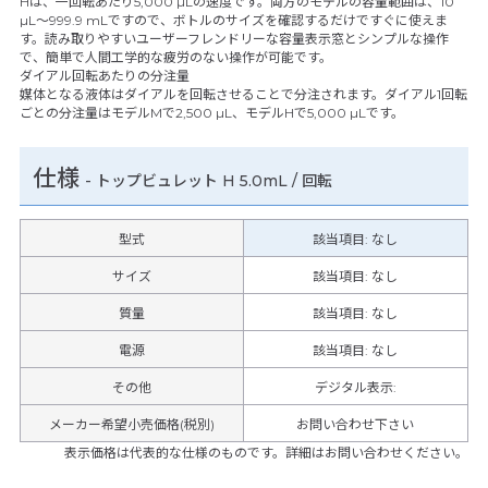
Hは、一回転あたり5,000 µLの速度です。両方のモデルの容量範囲は、10
µL～999.9 mLですので、ボトルのサイズを確認するだけですぐに使えま
す。読み取りやすいユーザーフレンドリーな容量表示窓とシンプルな操作
で、簡単で人間工学的な疲労のない操作が可能です。
ダイアル回転あたりの分注量
媒体となる液体はダイアルを回転させることで分注されます。ダイアル1回転
ごとの分注量はモデルMで2,500 µL、モデルHで5,000 µLです。
仕様
-
トップビュレット H 5.0mL / 回転
型式
該当項目: なし
サイズ
該当項目: なし
質量
該当項目: なし
電源
該当項目: なし
その他
デジタル表示
:
メーカー希望小売価格(税別)
お問い合わせ下さい
表示価格は代表的な仕様のものです。詳細はお問い合わせください。