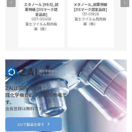
gical
エタノール (99.5)_試
メタノール_試薬特級
アセ
,
薬特級 [JISマーク認
[JISマーク認定品目]
tic
131-01826
富士
定品目]
ually
057-00456
富士フイルム和光純
ck of
富士フイルム和光純
薬（株）
薬（株）
her
c
ZAIは国内最大級！
理化学機器の中古販売市場で
す。
会員登録は無料です。
ZAIで製品を探す