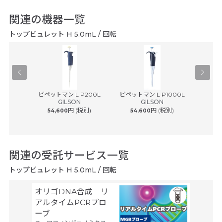
関連の機器一覧
トップビュレット H 5.0mL / 回転
ャッパー
ピペットマン L P200L
ピペットマン L P1000L
マイクロ
GILSON
GILSON
税別)
円 (税別)
円 (税別)
54,600
54,600
57
関連の受託サービス一覧
トップビュレット H 5.0mL / 回転
オリゴDNA合成 リ
Gene
サーモフ
アルタイムPCRプロ
ティフィ
ーブ