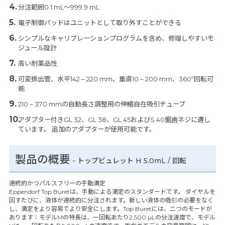
分注範囲0.1 mL～999.9 mL
電子制御パッドはユニットとして取り外すことができる
シンプルなキャリブレーションプログラムを含め、修理しやすいモ
ジュール設計
高い耐薬品性
可変排出管、水平142 – 220 mm、垂直10 – 200 mm、360º回転可
能
210 – 370 mmの自動長さ調整用の伸縮自在吸引チューブ
アダプター付きGL 32、GL 38、GL 45およびS 40鋸歯ネジに適し
ています。 追加のアダプターが使用可能です。
製品の概要
- トップビュレット H 5.0mL / 回転
連続的かつパルスフリーの手動滴定
Eppendorf Top Buretは、手動による滴定のスタンダードです。 ダイヤルを
回すたびに、液体が連続的に分注されます。新しい液体の吸引の必要をなく
し、滴定をより容易でより安全にします。Top Buretには、二つのモードが
あります：モデルMの特長は、一回転あたり2,500 µLの分注速度で、モデル