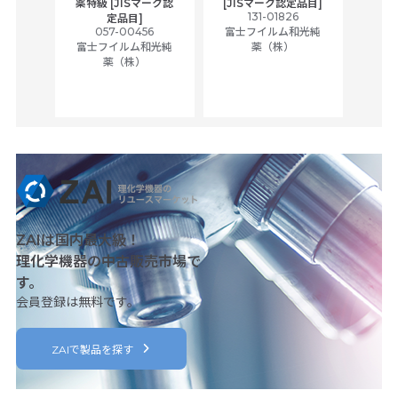
薬特級 [JISマーク認
[JISマーク認定品目]
tic
131-01826
富士
定品目]
ually
057-00456
富士フイルム和光純
ck of
富士フイルム和光純
薬（株）
薬（株）
her
c
ZAIは国内最大級！
理化学機器の中古販売市場で
す。
会員登録は無料です。
ZAIで製品を探す