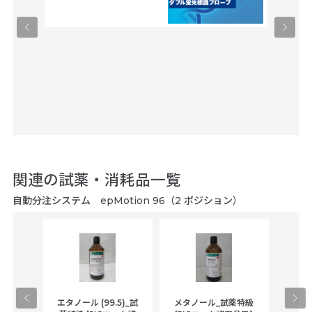
関連の試薬・消耗品一覧
自動分注システム epMotion 96（2 ポジション）
gical
エタノール (99.5)_試
メタノール_試薬特級
アセ
,