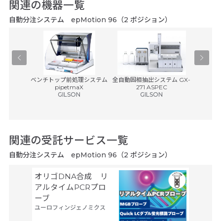
関連の機器一覧
自動分注システム epMotion 96（2 ポジション）
ャッパー
ベンチトップ前処理システム
全自動固相抽出システム GX-
バリスペン
pipetmaX
271 ASPEC
エ
GILSON
GILSON
税別)
関連の受託サービス一覧
自動分注システム epMotion 96（2 ポジション）
オリゴDNA合成 リ
Gene
サーモフ
アルタイムPCRプロ
ティフィ
ーブ
ユーロフィンジェノミクス