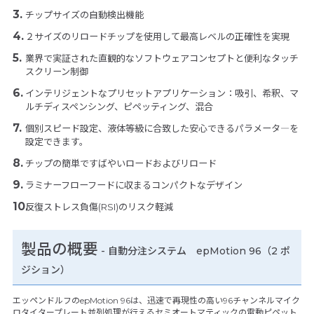
チップサイズの自動検出機能
２サイズのリロードチップを使用して最高レベルの正確性を実現
業界で実証された直観的なソフトウェアコンセプトと便利なタッチ
スクリーン制御
インテリジェントなプリセットアプリケーション：吸引、希釈、マ
ルチディスペンシング、ピペッティング、混合
個別スピード設定、液体等級に合致した安心できるパラメータ―を
設定できます。
チップの簡単ですばやいロードおよびリロード
ラミナーフローフードに収まるコンパクトなデザイン
反復ストレス負傷(RSI)のリスク軽減
製品の概要
- 自動分注システム epMotion 96（2 ポ
ジション）
エッペンドルフのepMotion 96は、迅速で再現性の高い96チャンネルマイク
ロタイタープレート並列処理が行えるセミオートマティックの電動ピペット