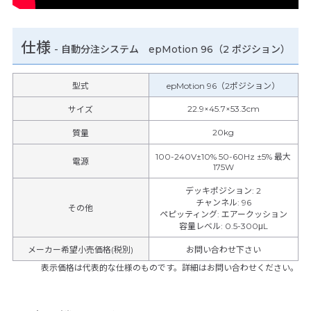
仕様
-
自動分注システム epMotion 96（2 ポジション）
型式
epMotion 96（2ポジション）
22.9×45.7×53.3cm
サイズ
20kg
質量
100-240V±10% 50-60Hz ±5% 最大
電源
175W
デッキポジション
:
2
チャンネル
:
96
その他
ペピッティング
:
エアークッション
容量レベル
:
0.5-300μL
メーカー希望小売価格(税別)
お問い合わせ下さい
表示価格は代表的な仕様のものです。詳細はお問い合わせください。