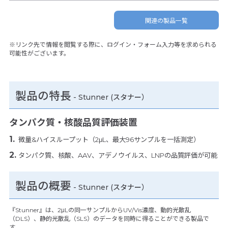
関連の製品一覧
※リンク先で情報を閲覧する際に、ログイン・フォーム入力等を求められる
可能性がございます。
製品の特長
-
Stunner (スタナー）
タンパク質・核酸品質評価装置
微量&ハイスループット（2μL、最大96サンプルを一括測定）
タンパク質、核酸、AAV、アデノウイルス、LNPの品質評価が可能
製品の概要
-
Stunner (スタナー）
『Stunner』は、2μLの同一サンプルからUV/Vis濃度、動的光散乱
（DLS）、静的光散乱（SLS）のデータを同時に得ることができる製品で
す。