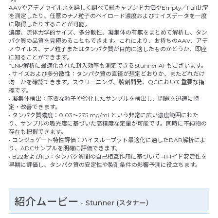
AAVやアデノウイルスを詳しく調べて総キャプシド力価やEmpty／Full比率
を測定したり、任意のナノ粒子のペイロード濃度およびサイズデータを一度
に取得したりすることが可能。
濃度、流体力学的サイズ、多分散性、凝集体の有無をまとめて解析し、タン
パク質の品質を見極めることもできます。これにより、お持ちのAAV、アデ
ノウイルス、ナノ粒子またはタンパク質が目的に適したものかどうか、即座
に知ることができます。
*LNP解析に最適化された封入効率も測定できるStunner AFもございます。
• サイズおよび多分散性：タンパク質の直径が想定どおりか、またどれだけ
均一かを確認できます。スクリーニング、製剤開発、QCにおいて重要な指
標です。
• 凝集体検出：不要な粒子や劣化したサンプルを検出し、問題を迅速に特
定・改善できます。
• タンパク質濃度：0.03～275 mg/mLという非常に広い濃度範囲にわた
り、サンプルの吸光度に基づいた高精度な定量が可能です。同時に不純物の
存在も把握できます。
• コンジュゲート特性評価：ハイスループット最適化に適したDAR解析によ
り、ADCサンプルを明確に評価できます。
• B22およびkD：タンパク質間の自己相互作用に基づいてコロイド安定性を
早期に評価し、タンパク質の安定性や製剤条件の影響予測に役立ちます。
紹介ムービー
-
Stunner (スタナー）