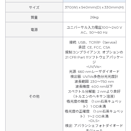
370(W) x 540mm(D) x 330mm(H)
サイズ
26kg
質量
ユニバーサル入力電圧100～240 V
電源
AC、50～60 Hz
接続
:
USB、TCP/IP（Service）
承認
:
CE, FCC, CSA
規制コンプライアンス
:
オプションの
21 CFR Part 11ソフトウェアパッケー
ジ
<UV/Vis>
:
光源
:
660 nmレーザダイオード
検出器
:
UV/Vis多色分光光度計
波長範囲
:
230～750 nm
波長精度
:
400 nm以下
スペクトル分解能
:
2 nmより良好
その他
（トルエンのヘキサン溶液）
吸光度の精度
:
（1 cm石英キュベッ
ト） 1 OD未満
吸光度の正確度
:
（1 cm石英キュベッ
ト） 1～2 OD未満
<DLS>
:
検出
:
アバランシェフォトダイオード
モジュール