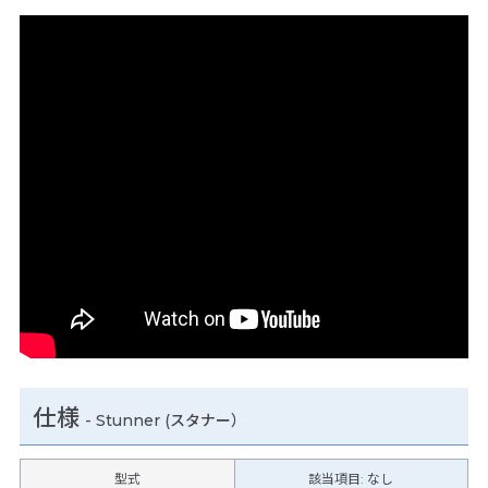
仕様
-
Stunner (スタナー）
型式
該当項目: なし