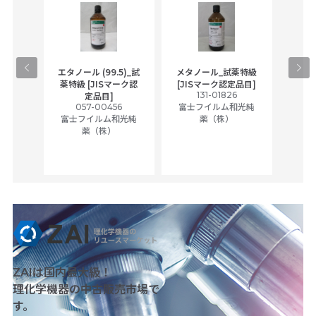
gical
エタノール (99.5)_試
メタノール_試薬特級
アセ
,
薬特級 [JISマーク認
[JISマーク認定品目]
tic
131-01826
富士
定品目]
ually
057-00456
富士フイルム和光純
ck of
富士フイルム和光純
薬（株）
薬（株）
her
c
ZAIは国内最大級！
理化学機器の中古販売市場で
す。