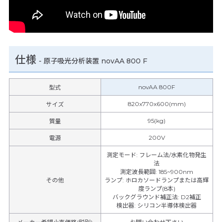
仕様
-
原子吸光分析装置 novAA 800 F
novAA 800F
型式
820x770x600(mm)
サイズ
95(kg)
質量
200V
電源
測定モード
:
フレーム法/水素化物発生
法
測定波長範囲
:
185~900nm
その他
ランプ
:
ホロカソードランプまたは高輝
度ランプ(8本)
バックグラウンド補正法
:
D2補正
検出器
:
シリコン半導体検出器