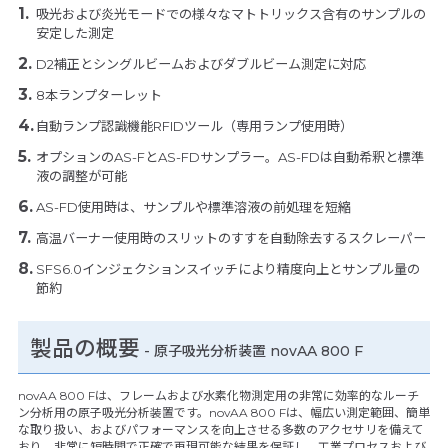
吸光および炎光モードでの様々なマトトリックス含有のサンプルの
安定した測定
D2補正とシングルビームおよびダブルビーム測定に対応
8本ランプターレット
自動ランプ認識機能RFIDツール（専用ランプ使用時）
オプションのAS-FとAS-FDサンプラー。AS-FDは自動希釈と標準
液の調整が可能
AS-FD使用時は、サンプルや標準溶液の前処理を短縮
高温バーナー使用時のスリットのすすを自動除去するスクレーパー
SFS6.0インジェクションスイッチにより精度向上とサンプル量の
節約
製品の概要
- 原子吸光分析装置 novAA 800 F
novAA 800 Fは、フレームおよび水素化物測定用の非常に効率的なルーチ
ン分析用の原子吸光分析装置です。novAA 800 Fは、幅広い測定範囲、簡単
な取り扱い、およびパフォーマンスを向上させる多数のアクセサリを備えて
おり、非常に短時間で正確で再現可能な結果を保証し、工業プロセスおよび