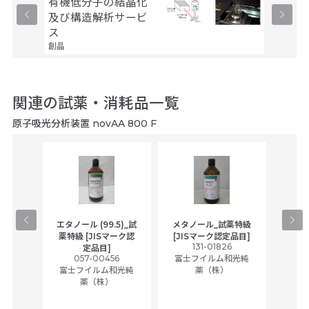
有機低分子の結晶化
タンパ
及び構造解析サービ
及び構
ス
ス
創晶
創晶
関連の試薬・消耗品一覧
原子吸光分析装置 novAA 800 F
gical
エタノール (99.5)_試
メタノール_試薬特級
アセ
,
薬特級 [JISマーク認
[JISマーク認定品目]
tic
131-01826
富士
定品目]
ually
057-00456
富士フイルム和光純
ck of
富士フイルム和光純
薬（株）
薬（株）
her
c