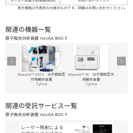
メーカー希望小売価格(税別)
お問い合わせ下さい
表示価格は代表的な仕様のものです。詳細はお問い合わせください。
関連の機器一覧
原子吸光分析装置 novAA 800 F
D-NMR
Biacore™ X100 分子間相互
Biacore™ 1K 分子間相互作
Biaco
・インスト
作用解析装置
用解析装置
Cytiva
Cytiva
ツ
関連の受託サービス一覧
原子吸光分析装置 novAA 800 F
レーザー照射による
レーザ