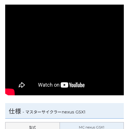
仕様
-
マスターサイクラーnexus GSX1
MC nexus GSX1
型式