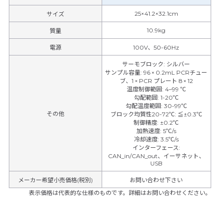
25×41.2×32.1cm
サイズ
10.9kg
質量
電源
100V、50-60Hz
サーモブロック
:
シルバー
サンプル容量
:
96 × 0.2mL PCRチュー
ブ、1 × PCR プレート 8 × 12
温度制御範囲
:
4–99 ℃
勾配範囲
:
1-20℃
勾配温度範囲
:
30-99℃
その他
ブロック均質性20-72℃
:
≦±0.3℃
制御精度
:
±0.2℃
加熱速度
:
5℃/s
冷却速度
:
3.5℃/s
インターフェース
:
CAN_in/CAN_out、イーサネット、
USB
メーカー希望小売価格(税別)
お問い合わせ下さい
表示価格は代表的な仕様のものです。詳細はお問い合わせください。