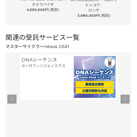
タカラバイオ
7...
ト＋コア...
P
S
円 (税別)
4,500,000
ロンザ
バイオラ
 (税別)
円 (税別)
3,980,000
5,450
関連の受託サービス一覧
マスターサイクラーnexus GSX1
DNAシーケンス
空間ト
ユーロフィンジェノミクス
トーム解
Trans
タカラバ