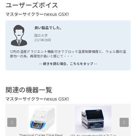
ユーザーズボイス
マスターサイクラーnexus GSX1
良い製品でした。
国立大学
2021年08月
12列の温度グラジエント機能付きでブロック温度制御精度と、ウェル間の温
度均一の為、再現性が高いと感じて・・・
-- 続きを読む場合、こちらをタップ --
関連の機器一覧
マスターサイクラーnexus GSX1
Thermal Cycler Dice Real ...
イスキャナ
4D-Nucleofector™ Xユニッ
CFX O