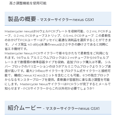
高さ調整機能を使用可能
製品の概要
- マスターサイクラーnexus GSX1
Mastercycler nexusは96ウェルPCRプレートを収納可能、0.2 mL PCRチュ
ーブ、0.2 mL PCRチューブストリップ、0.5 mL PCRチューブ. この柔軟性
のおかげでPCRユーザーはアッセイに最適な消耗品を選択することができま
す。 ノイズ発生 40 dB[a]未満のnexusはささやきの静けさであると同時に
省エネ機材です。
Mastercycler Nexus PCRサイクラーで様々なかたちで柔軟性をご利用にな
れます。96ウェル アルミニウムブロックは0.2 mlチューブから96ウェルプ
レートまで数種類の標準容器タイプを収納、追加ブロック購入は不要。 シル
バー ブロックのバリエーションのほうがアルミニウムブロックよりランプ速
度が高いです。最大2つのecoサイクラーをプログラム式サイクラーと接続可
能で、構成にnexus X2 ecoユニットを含むことも可能、6つの独立ブロック
からなるモンスタープローブを提供。柔軟蓋が容器別に楽な高さ調整を可能
にします。Mastercycler NexusサイクラーはPCRランが完了するとメールで
知らせます – PCRサイクラーからこれ以外何か必要でしょうか?
紹介ムービー
-
マスターサイクラーnexus GSX1