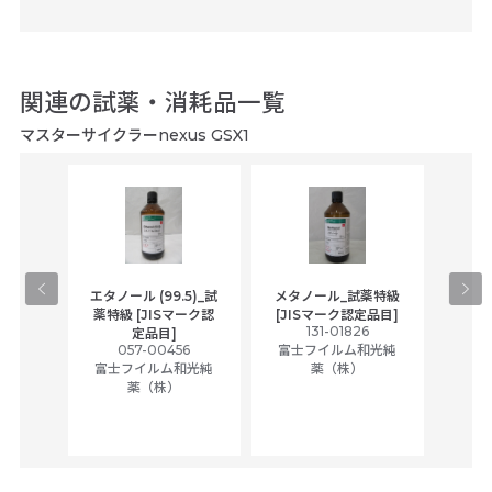
関連の試薬・消耗品一覧
マスターサイクラーnexus GSX1
gical
エタノール (99.5)_試
メタノール_試薬特級
アセ
,
薬特級 [JISマーク認
[JISマーク認定品目]
tic
131-01826
富士
定品目]
ually
057-00456
富士フイルム和光純
ck of
富士フイルム和光純
薬（株）
薬（株）
her
c