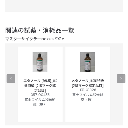
関連の試薬・消耗品一覧
マスターサイクラーnexus SX1e
gical
エタノール (99.5)_試
メタノール_試薬特級
アセ
,
薬特級 [JISマーク認
[JISマーク認定品目]
tic
131-01826
富士
定品目]
ually
057-00456
富士フイルム和光純
ck of
富士フイルム和光純
薬（株）
薬（株）
her
c