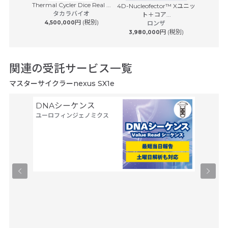
Thermal Cycler Dice Real ...
イスキャナ
4D-Nucleofector™ Xユニッ
CFX O
タカラバイオ
7...
ト＋コア...
P
S
円 (税別)
4,500,000
ロンザ
バイオラ
 (税別)
円 (税別)
3,980,000
5,450
関連の受託サービス一覧
マスターサイクラーnexus SX1e
DNAシーケンス
空間ト
ユーロフィンジェノミクス
トーム解
Trans
タカラバ