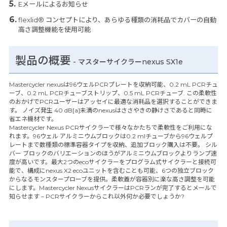
Eメールによるお知らせ
flexlid® コンセプトにより、あらゆる種類の消耗品でカバーの自動
高さ調整機能を使用可能
製品の概要
- マスターサイクラーnexus SX1e
Mastercycler nexusは96ウェルPCRプレートを収納可能、0.2 mL PCRチュ
ーブ、0.2 mL PCRチューブストリップ、0.5 mL PCRチューブ. この柔軟性
のおかげでPCRユーザーはアッセイに最適な消耗品を選択することができま
す。 ノイズ発生 40 dB[a]未満のnexusはささやきの静けさであると同時に
省エネ機材です。
Mastercycler Nexus PCRサイクラーで様々なかたちで柔軟性をご利用にな
れます。96ウェル アルミニウムブロックは0.2 mlチューブから96ウェルプ
レートまで数種類の標準容器タイプを収納、追加ブロック購入は不要。 シル
バー ブロックのバリエーションのほうがアルミニウムブロックよりランプ速
度が高いです。最大2つのecoサイクラーをプログラム式サイクラーと接続可
能で、構成にnexus X2 ecoユニットを含むことも可能、6つの独立ブロック
からなるモンスタープローブを提供。柔軟蓋が容器別に楽な高さ調整を可能
にします。Mastercycler NexusサイクラーはPCRランが完了するとメールで
知らせます – PCRサイクラーからこれ以外何か必要でしょうか?