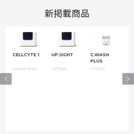
新掲載商品
CELLCYTE 1
UP.SIGHT
C.WASH
C
PLUS
Discover Echo
CYTENA
CYTENA
C
Bi
So