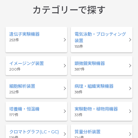
カテゴリーで探す
遺伝子実験機器
電気泳動・ブロッティング
253
装置
155
イメージング装置
顕微鏡実験機器
200
387
細胞解析装置
病理・組織実験機器
252
38
培養機・恒温機
実験動物・植物用機器
177
33
クロマトグラフ(LC・GC)
質量分析装置
129
124