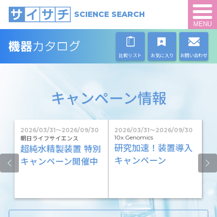
SCIENCE SEARCH
MENU
比較リスト
お気に入り
お問い合わせ
キャンペーン情報
1
2026/03/31
〜
2026/09/30
2026/03/31
〜
2026/09/30
20
10x Genomics
朝日ライフサイエンス
写
研究加速！装置導入
超純水精製装置 特別
撹
台
キャンペーン
キャンペーン開催中
に
ー
【
ン