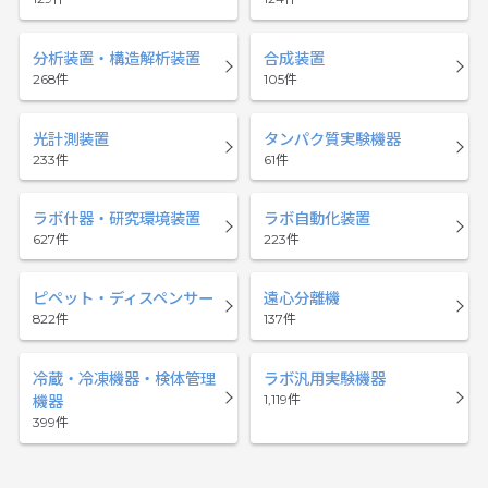
分析装置・構造解析装置
合成装置
268
105
光計測装置
タンパク質実験機器
233
61
ラボ什器・研究環境装置
ラボ自動化装置
627
223
ピペット・ディスペンサー
遠心分離機
822
137
冷蔵・冷凍機器・検体管理
ラボ汎用実験機器
1,119
機器
399