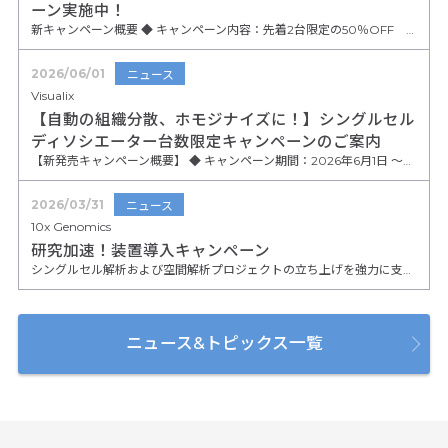
ーン実施中！
新キャンペーン概要 ◆ キャンペーン内容：先着2台限定の50％OFF Nanocalibur本体定価：1,800万円→特別価格:900万円
2026/06/01
ニュース
Visualix
【自動の組織分散、ホモジナイズに！】シングルセル
ディソシエーター台数限定キャンペーンのご案内
【新発売キャンペーン概要】 ◆ キャンペーン期間：2026年6月1日 〜限定台数なくなり次第終了 ◆ 対象製品・特別価格（税抜） 【多検体処理に・8連モデル】他社を圧倒する価格を実現！ 細胞解離装置 (8連温度制御付き) / VDSC-810 定価 3,450,000円 → ★★キャンペーン特価 2,700,000円★★ 【研究室の標準機に・4連モデル】 細胞解離装置 (4連温度制御付き) / VDSC-410 定価 2,580,000円 → ★★キャンペーン特価 1,980,000円★★ 【まずは導入したい方に・2連モデル】この価格で温度制御対応！ 細胞解離装置 (2連温度制御付き) / VDSC-200 定価 1,280,000円 ★★キャンペーン特価 980,000円★★
2026/03/31
ニュース
10x Genomics
研究加速！装置導入キャンペーン
シングルセル解析および空間解析プロジェクトの立ち上げを強力に支援する、装置導入キャンペーンを実施いたします 。
ニュース&トピックス一覧