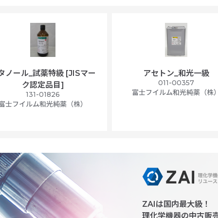
タノール_試薬特級 [JISマー
アセトン_和光一級
011-00357
ク認定品目]
富士フイルム和光純薬（株
131-01826
富士フイルム和光純薬（株）
ZAIは国内最大級！
理化学機器の中古販