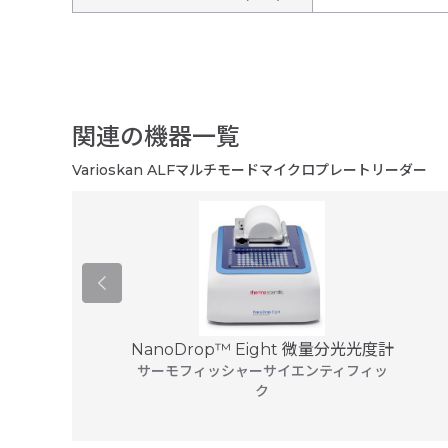
関連の機器一覧
Varioskan ALFマルチモードマイクロプレートリーダー
レートリーダー
NanoDrop™ Eight 微量分光光度計
B9...
サーモフィッシャーサイエンティフィッ
hnologies
ク