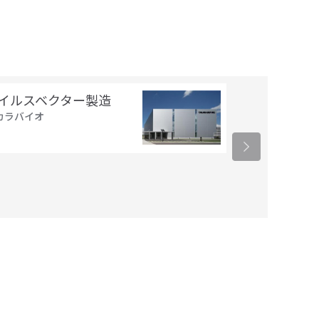
Strings DN
イルスベクター製造
Fragments
カラバイオ
サーモフィッシ
ィフィック
13,200
円 (