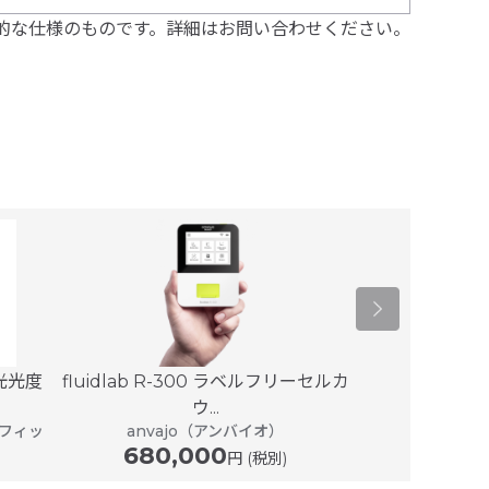
的な仕様のものです。詳細はお問い合わせください。
Quantus™
分光光度
fluidlab R-300 ラベルフリーセルカ
プ
ウ...
210,
フィッ
anvajo（アンバイオ）
680,000
円 (税別)