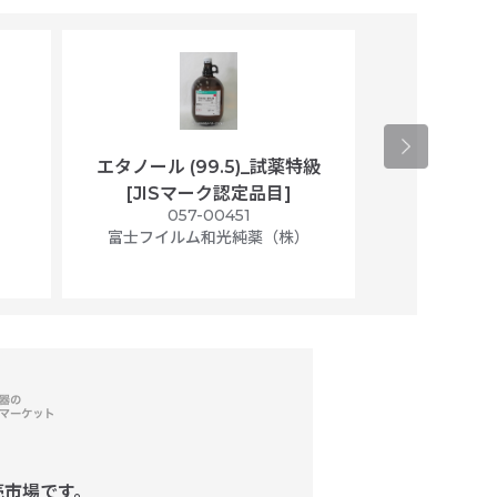
エタノール (99.5)_試薬特級
アセトニトリ
[JISマーク認定品目]
マト
）
057-00451
01
富士フイルム和光純薬（株）
富士フイル
売市場です。