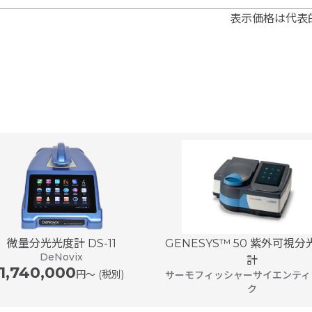
表示価格は代表
微量分光光度計 DS-11
GENESYS™ 50 紫外可視
DeNovix
計
1,740,000
円〜 (税別)
サーモフィッシャーサイエンティ
ク