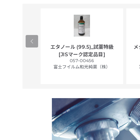
ological
エタノール (99.5)_試薬特級
メ
per/plastic
[JISマーク認定品目]
ally wrapped,
057-00456
f 100
富士フイルム和光純薬（株）
56N
 Scientific