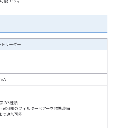
可能です。
レートリーダー
 VA
字の3種類
m615 nmの3組のフィルターペアーを標準装備
まで追加可能