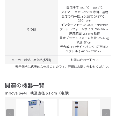
温度精度
:
±0.1℃ @37℃
タイマー
:
0.01 – 95.59 時間、連続
温度の均一性
:
±0.25℃ ＠ 37℃、
250 rpm
インターフェース
:
USB, Ethernet
プラットフォームサイズ
:
76×62cm
その他
速度範囲
:
2.5 cm 軌道
最大プラットフォーム負荷
:
35.4 kg
軌道
:
5.1cm
光合成LEDライトバンク
:
広帯域ス
ペクトル；400 – 700 nm
メーカー希望小売価格(税別)
お問い合わせ下さい
表示価格は代表的な仕様のものです。詳細はお問い合わせください。
関連の機器一覧
Innova S44i 軌道直径 5.1 cm（冷却）