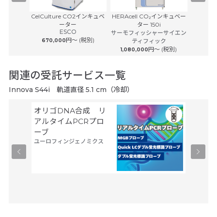
0
CelCulture CO2インキュベ
HERAcell CO₂インキュベー
フォーマ
ーター
ター 150i
CO₂イ
ESCO
サーモフィッシャーサイエン
サーモフ
円〜 (税別)
670,000
ティフィック
円〜 (税別)
1,080,000
980
関連の受託サービス一覧
Innova S44i 軌道直径 5.1 cm（冷却）
オリゴDNA合成 リ
タンパ
アルタイムPCRプロ
サービス
ーブ
現系
ユーロフィンジェノミクス
サーモフ
ティフィ