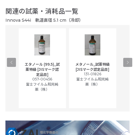
関連の試薬・消耗品一覧
Innova S44i 軌道直径 5.1 cm（冷却）
gical
エタノール (99.5)_試
メタノール_試薬特級
アセ
,
薬特級 [JISマーク認
[JISマーク認定品目]
tic
131-01826
富士
定品目]
ually
057-00456
富士フイルム和光純
ck of
富士フイルム和光純
薬（株）
薬（株）
her
c