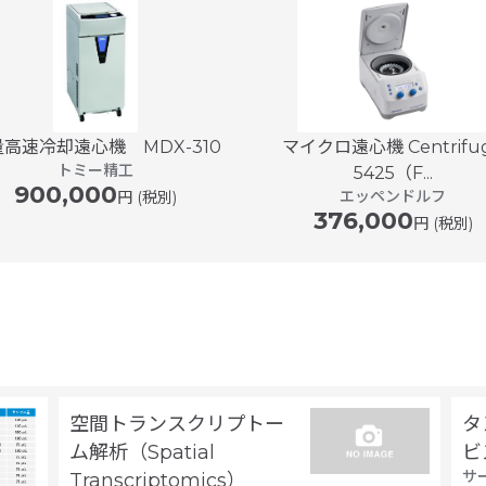
高速冷却遠心機 MDX-310
マイクロ遠心機 Centrifu
トミー精工
5425（F...
900,000
エッペンドルフ
円 (税別)
376,000
円 (税別)
空間トランスクリプトー
タ
ム解析（Spatial
ビ
サ
Transcriptomics）