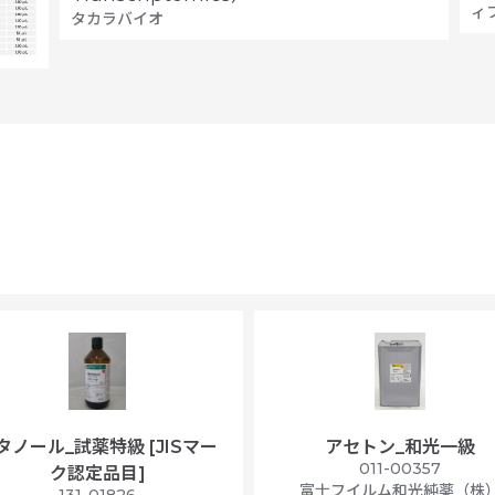
ィ
タカラバイオ
タノール_試薬特級 [JISマー
アセトン_和光一級
011-00357
ク認定品目]
富士フイルム和光純薬（株
131-01826