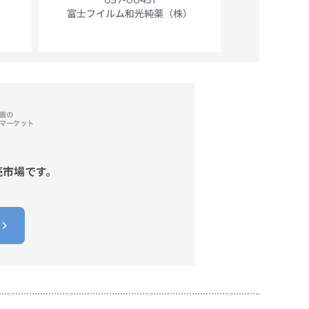
富士フイルム和光純薬（株）
富士フイル
売市場です。