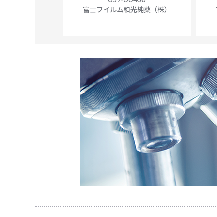
f 100
富士フイルム和光純薬（株）
56N
 Scientific