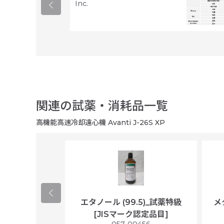
Inc.
関連の試薬・消耗品一覧
高機能高速冷却遠心機 Avanti J-26S XP
ological
エタノール (99.5)_試薬特級
メ
per/plastic
[JISマーク認定品目]
ally wrapped,
057-00456