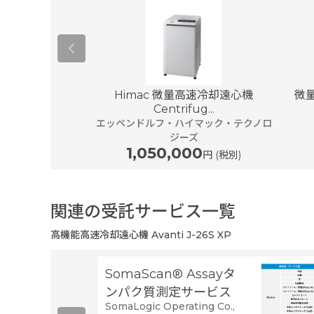
 NIX-521
Himac 微量高速冷却遠心機
微量
Centrifug...
精工
00
エッペンドルフ・ハイマック・テクノロ
円 (税別)
ジーズ
1,050,000
円 (税別)
関連の受託サービス一覧
高機能高速冷却遠心機 Avanti J-26S XP
SomaScan® Assayタ
ンパク質測定サービス
SomaLogic Operating Co.,