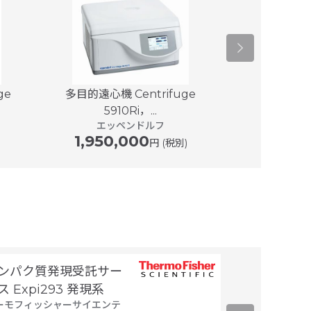
ge
多目的遠心機 Centrifuge
マイクロ冷却遠心
5
5910Ri，...
エッ
エッペンドルフ
640,
1,950,000
円 (税別)
ンパク質発現受託サー
ヒト全ゲノム
ス Expi293 発現系
／ヒトエクソ
ーモフィッシャーサイエンテ
タカラバイオ