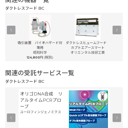
ダクトレスフード BC
クスVG-
吸引装置 バイオハザード対
ダクトレスヒュームフード
バイオロ
策用
カプトエアースマート
ビネット
ック
昭和科学
オリエンタル技研工業
(税別)
円 (税別)
124,800
1,85
関連の受託サービス一覧
ダクトレスフード BC
オリゴDNA合成 リ
Gene
サーモフ
アルタイムPCRプロ
ティフィ
ーブ
ユーロフィンジェノミクス