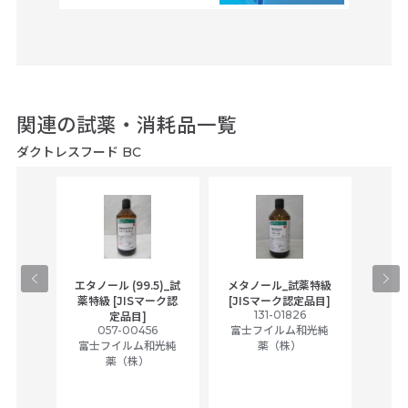
関連の試薬・消耗品一覧
ダクトレスフード BC
gical
エタノール (99.5)_試
メタノール_試薬特級
アセ
,
薬特級 [JISマーク認
[JISマーク認定品目]
tic
131-01826
富士
定品目]
ually
057-00456
富士フイルム和光純
ck of
富士フイルム和光純
薬（株）
薬（株）
her
c