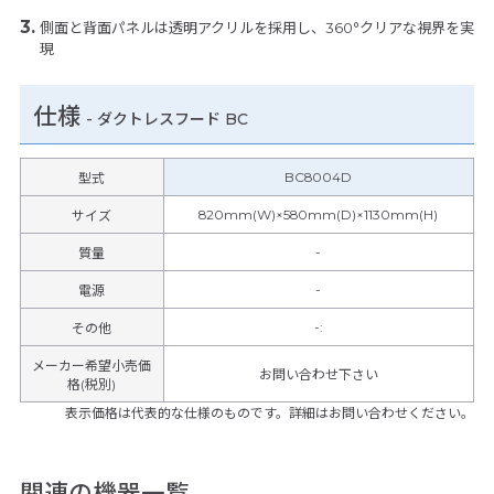
側面と背面パネルは透明アクリルを採用し、360°クリアな視界を実
現
仕様
-
ダクトレスフード BC
BC8004D
型式
820mm(W)×580mm(D)×1130mm(H)
サイズ
-
質量
-
電源
-
:
その他
メーカー希望小売価
お問い合わせ下さい
格(税別)
表示価格は代表的な仕様のものです。詳細はお問い合わせください。
関連の機器一覧