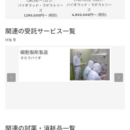
ノロジー
GelDoc™ Go シ...
バイオラッド・ラボラトリー
バイオラッド・ラボラトリー
ズ
ズ
円〜 (税別)
円〜 (税別)
4,900,000
1,290,000
関連の受託サービス一覧
Iris 9
細胞製剤製造
安定発
タカラバイオ
製・哺
験
タカラバ
関連の試薬・消耗品一覧