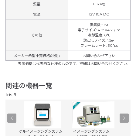
0.68kg
質量
12V 10A DC
電源
画素数
:
9M
素子サイズ
:
4.25×4.25μm
その他
冷却温度
:
0℃
読出しノイズ
:
1.5e-
フレームレート
:
30fps
メーカー希望小売価格(税別)
お問い合わせ下さい
表示価格は代表的な仕様のものです。詳細はお問い合わせください。
関連の機器一覧
Iris 9
CellInsig
aAs検出器
ゲルイメージングシステム
イメージングシステム
ChemiDoc Touch...
サーモフ