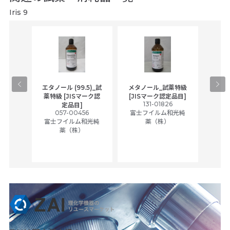
Iris 9
gical
エタノール (99.5)_試
メタノール_試薬特級
アセ
,
薬特級 [JISマーク認
[JISマーク認定品目]
tic
131-01826
富士
定品目]
ually
057-00456
富士フイルム和光純
ck of
富士フイルム和光純
薬（株）
薬（株）
her
c