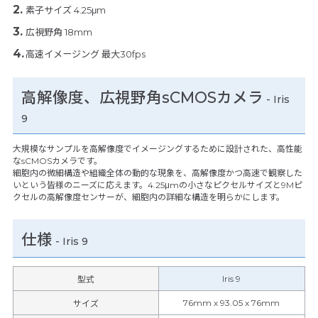
素子サイズ 4.25μm
広視野角 18mm
高速イメージング 最大30fps
高解像度、広視野角sCMOSカメラ
- Iris
9
大規模なサンプルを高解像度でイメージングするために設計された、高性能
なsCMOSカメラです。
細胞内の微細構造や組織全体の動的な現象を、高解像度かつ高速で観察した
いという皆様のニーズに応えます。4.25μmの小さなピクセルサイズと9Mピ
クセルの高解像度センサーが、細胞内の詳細な構造を明らかにします。
仕様
-
Iris 9
Iris 9
型式
76mm x 93.05 x 76mm
サイズ