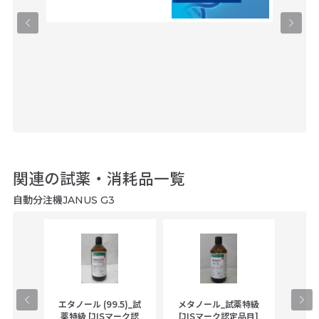
関連の試薬・消耗品一覧
自動分注機JANUS G3
gical
エタノール (99.5)_試
メタノール_試薬特級
アセ
,
薬特級 [JISマーク認
[JISマーク認定品目]