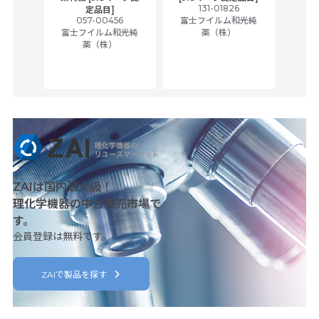
tic
131-01826
富士
定品目]
ually
057-00456
富士フイルム和光純
ck of
富士フイルム和光純
薬（株）
薬（株）
her
c
ZAIは国内最大級！
理化学機器の中古販売市場で
す。
会員登録は無料です。
ZAIで製品を探す