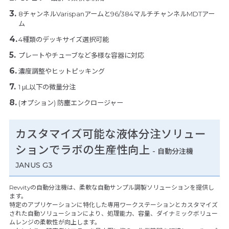
8チャンネルVarispanアームと96/384マルチチャンネルMDTアー
ム
4種類のデッキサイズ選択可能
プレートやチューブなど多様な容器に対応
濃度調整やヒットピッキング
1 μL以下の微量分注
(オプション) 防塵エンクロージャー
カスタマイズ可能な液体分注ソリュー
ションでラボの生産性向上
- 自動分注機
JANUS G3
Revvityの自動分注機は、柔軟な自動サンプル調製ソリューションを提供し
ます。
特定のアプリケーションに特化した専用ワークステーションとカスタマイズ
された自動ソリューションにより、処理能力、容量、ダイナミックボリュー
ムレンジの柔軟性が向上します。