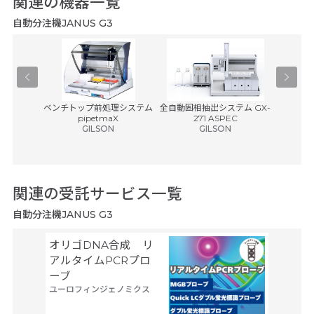
関連の機器一覧
自動分注機JANUS G3
ャッパー
ベンチトップ前処理システム
全自動固相抽出システム GX-
バリスペン
pipetmaX
271 ASPEC
エ
GILSON
GILSON
税別)
関連の受託サービス一覧
自動分注機JANUS G3
オリゴDNA合成 リ
Gene
サーモフ
アルタイムPCRプロ
ティフィ
ーブ
ユーロフィンジェノミクス