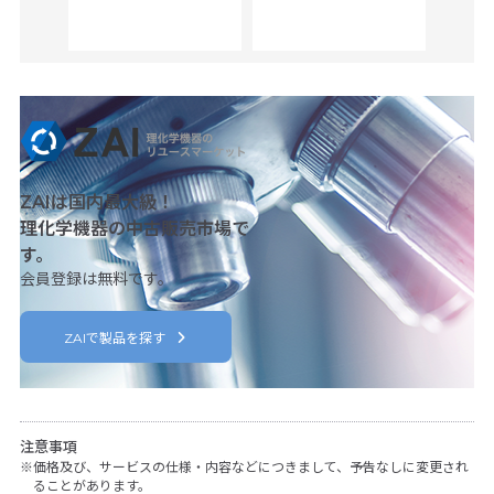
her
c
ZAIは国内最大級！
理化学機器の中古販売市場で
す。
会員登録は無料です。
ZAIで製品を探す
注意事項
価格及び、サービスの仕様・内容などにつきまして、予告なしに変更され
ることがあります。