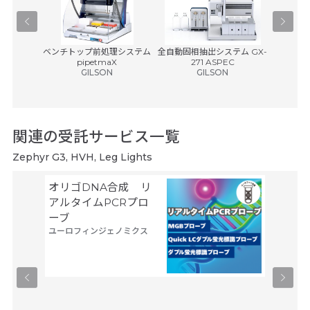
ャッパー
ベンチトップ前処理システム
全自動固相抽出システム GX-
バリスペン
pipetmaX
271 ASPEC
エ
GILSON
GILSON
税別)
関連の受託サービス一覧
Zephyr G3, HVH, Leg Lights
オリゴDNA合成 リ
Gene
サーモフ
アルタイムPCRプロ
ティフィ
ーブ
ユーロフィンジェノミクス