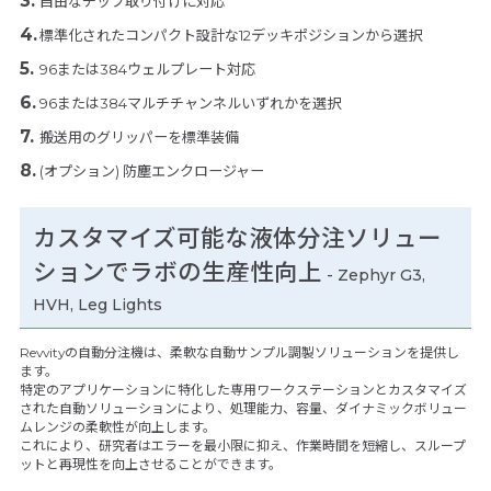
自由なチップ取り付けに対応
標準化されたコンパクト設計な12デッキポジションから選択
96または384ウェルプレート対応
96または384マルチチャンネルいずれかを選択
搬送用のグリッパーを標準装備
(オプション) 防塵エンクロージャー
カスタマイズ可能な液体分注ソリュー
ションでラボの生産性向上
- Zephyr G3,
HVH, Leg Lights
Revvityの自動分注機は、柔軟な自動サンプル調製ソリューションを提供し
ます。
特定のアプリケーションに特化した専用ワークステーションとカスタマイズ
された自動ソリューションにより、処理能力、容量、ダイナミックボリュー
ムレンジの柔軟性が向上します。
これにより、研究者はエラーを最小限に抑え、作業時間を短縮し、スループ
ットと再現性を向上させることができます。