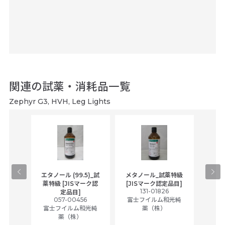
関連の試薬・消耗品一覧
Zephyr G3, HVH, Leg Lights
gical
エタノール (99.5)_試
メタノール_試薬特級
アセ
,
薬特級 [JISマーク認
[JISマーク認定品目]
tic
131-01826
富士
定品目]
ually
057-00456
富士フイルム和光純
ck of
富士フイルム和光純
薬（株）
薬（株）