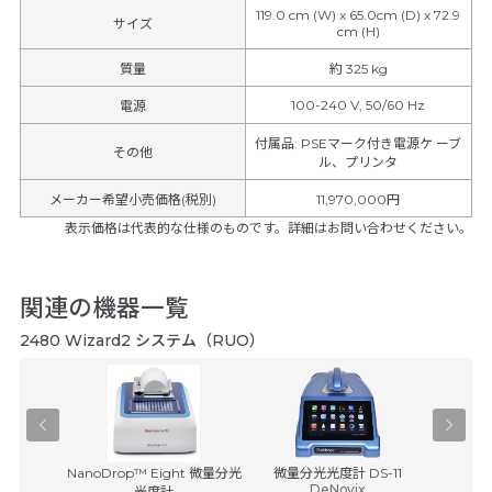
119.0 cm (W) x 65.0cm (D) x 72.9
サイズ
cm (H)
質量
約 325 kg
100-240 V, 50/60 Hz
電源
付属品
:
PSEマーク付き電源ケ ーブ
その他
ル、プリンタ
メーカー希望小売価格(税別)
11,970,000円
表示価格は代表的な仕様のものです。詳細はお問い合わせください。
関連の機器一覧
2480 Wizard2 システム（RUO）
-500
NanoDrop™ Eight 微量分光
微量分光光度計 DS-11
GENESY
DeNovix
ヒ
光度計