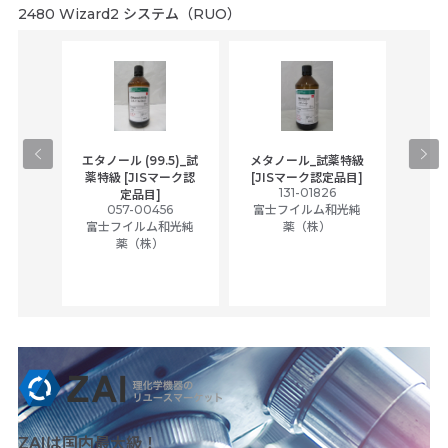
2480 Wizard2 システム（RUO）
gical
エタノール (99.5)_試
メタノール_試薬特級
アセ
,
薬特級 [JISマーク認
[JISマーク認定品目]
tic
131-01826
富士
定品目]
ually
057-00456
富士フイルム和光純
ck of
富士フイルム和光純
薬（株）
薬（株）
her
c
ZAIは国内最大級！