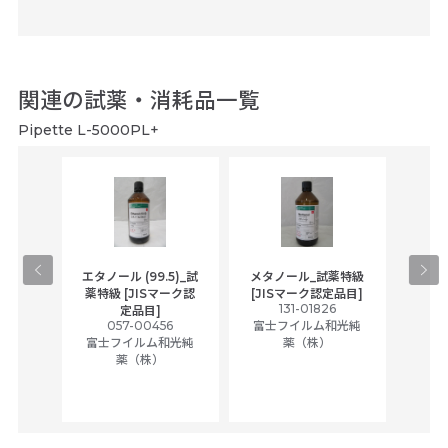
関連の試薬・消耗品一覧
Pipette L-5000PL+
gical
エタノール (99.5)_試
メタノール_試薬特級
アセ
,
薬特級 [JISマーク認
[JISマーク認定品目]
tic
131-01826
富士
定品目]
ually
057-00456
富士フイルム和光純
ck of
富士フイルム和光純
薬（株）
薬（株）
her
c