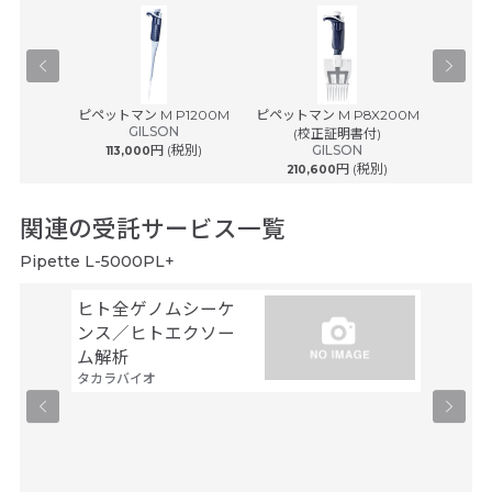
® plus ...
ピペットマン M P1200M
ピペットマン M P8X200M
ピペットマ
ルフ
GILSON
(校正証明書付)
(
円 (税別)
GILSON
113,000
円 (税別)
210,600
242
関連の受託サービス一覧
Pipette L-5000PL+
ヒト全ゲノムシーケ
シーケ
ンス／ヒトエクソー
解析
ファスマ
ム解析
タカラバイオ