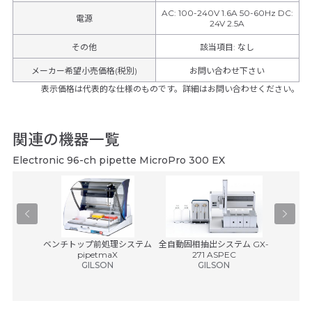
AC: 100-240V 1.6A 50-60Hz DC:
電源
24V 2.5A
その他
該当項目
:
なし
メーカー希望小売価格(税別)
お問い合わせ下さい
表示価格は代表的な仕様のものです。詳細はお問い合わせください。
関連の機器一覧
Electronic 96-ch pipette MicroPro 300 EX
ャッパー
ベンチトップ前処理システム
全自動固相抽出システム GX-
バリスペン
pipetmaX
271 ASPEC
エ
GILSON
GILSON
税別)