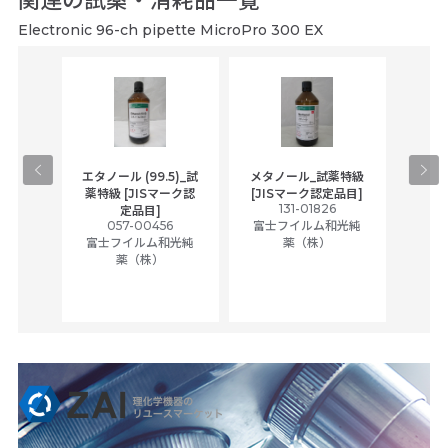
関連の試薬・消耗品一覧
Electronic 96-ch pipette MicroPro 300 EX
gical
エタノール (99.5)_試
メタノール_試薬特級
アセ
,
薬特級 [JISマーク認
[JISマーク認定品目]
tic
131-01826
富士
定品目]
ually
057-00456
富士フイルム和光純
ck of
富士フイルム和光純
薬（株）
薬（株）
her
c