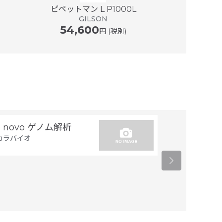
ピペットマン L P1000L
マイクロマン
GILSON
G
54,600
57,0
円 (税別)
e novo ゲノム解析
トランスジー
カラバイオ
置同定
タカラバイオ