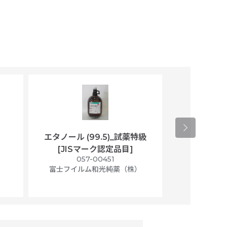
エタノール (99.5)_試薬特級
アセトニトリ
[JISマーク認定品目]
マト
）
057-00451
01
富士フイルム和光純薬（株）
富士フイル