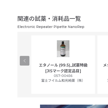
関連の試薬・消耗品一覧
Electronic Repeater Pipette NanoRep
ological
エタノール (99.5)_試薬特級
メ
per/plastic
[JISマーク認定品目]
ally wrapped,
057-00456
f 100
富士フイルム和光純薬（株）
56N
 Scientific