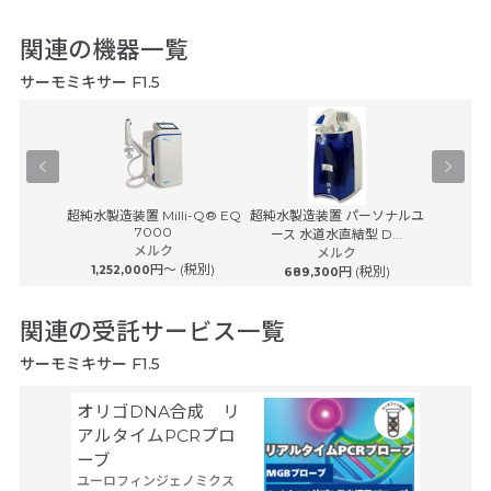
関連の機器一覧
サーモミキサー F1.5
-100
超純水製造装置 Milli-Q® EQ
超純水製造装置 パーソナルユ
超純水製
7000
ース 水道水直結型 D...
ース 
メルク
(税別)
メルク
円〜 (税別)
1,252,000
円 (税別)
689,300
869
関連の受託サービス一覧
サーモミキサー F1.5
オリゴDNA合成 リ
空間ト
アルタイムPCRプロ
トーム解
ーブ
Trans
ユーロフィンジェノミクス
タカラバ