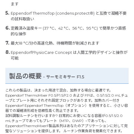
ます
Eppendorf ThermoTop (condens.protect®) と互換で凝縮不要
の試料取扱い
定義済み温度キー (37 °C、42 °C、56 °C、95 °C) で簡単かつ直感
的な操作
最大18 °C/分の高速化熱、待機時間が削減されます
EppendorfPhysioCare Concept は人間工学的デザインと操作が
可能
製品の概要
- サーモミキサー F1.5
これらの製品は、決まった用途で混合、加熱する場合に最適です。
Eppendorf ThermoMixer F0.5/F1.5/F2.0 および FPは、0.5/1.5/2.0 mLチュ
ープとプレート用にそれぞれ固定ブロックがあります。加熱カバー付き
Eppendorf Eppendorf ThermoTop（オプション）を使用すると、小さい容
器での凝縮液形成を信頼性高く防止できます。
試料調製ルーチンを行いますか? 日常的にお使いになる容器が0.5/1.5/2.0
mLチューブであってもプレート（MTP、DWP）–であっても、
EppendorfThermoMixerF製品系列はあなたのアプリケーションに対して完
璧なソリューションを提供します。 ルーチン作業負荷を簡素化できます。