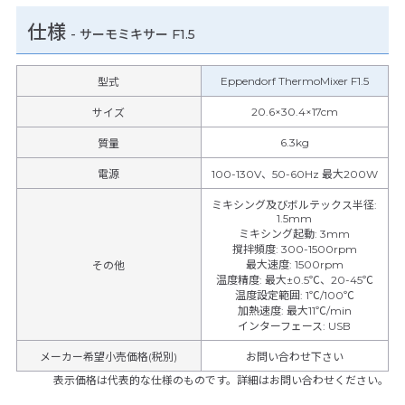
仕様
-
サーモミキサー F1.5
Eppendorf ThermoMixer F1.5
型式
20.6×30.4×17cm
サイズ
6.3kg
質量
電源
100-130V、50-60Hz 最大200W
ミキシング及びボルテックス半径
:
1.5mm
ミキシング起動
:
3mm
撹拌頻度
:
300-1500rpm
最大速度
:
1500rpm
その他
温度精度
:
最大±0.5℃、20-45℃
温度設定範囲
:
1℃/100℃
加熱速度
:
最大11℃/min
インターフェース
:
USB
メーカー希望小売価格(税別)
お問い合わせ下さい
表示価格は代表的な仕様のものです。詳細はお問い合わせください。