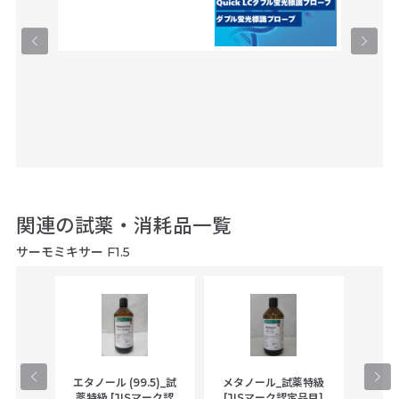
関連の試薬・消耗品一覧
サーモミキサー F1.5
gical
エタノール (99.5)_試
メタノール_試薬特級
アセ
,
薬特級 [JISマーク認
[JISマーク認定品目]