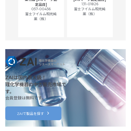
tic
131-01826
富士
定品目]
ually
057-00456
富士フイルム和光純
ck of
富士フイルム和光純
薬（株）
薬（株）
her
c
ZAIは国内最大級！
理化学機器の中古販売市場で
す。
会員登録は無料です。
ZAIで製品を探す