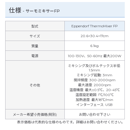
仕様
-
サーモミキサーFP
Eppendorf ThermoMixer FP
型式
20.6×30.4×17cm
サイズ
6.1kg
質量
電源
100-130V、50-60Hz 最大200W
ミキシング及びボルテックス半径
:
1.5mm
ミキシング起動
:
3mm
撹拌頻度
:
300-2000rpm
最大速度
:
2000rpm
その他
温度精度
:
最大±0.5℃、20-45℃
温度設定範囲
:
1℃/100℃
加熱速度
:
最大18℃/min
インターフェース
:
USB
メーカー希望小売価格(税別)
お問い合わせ下さい
表示価格は代表的な仕様のものです。詳細はお問い合わせください。