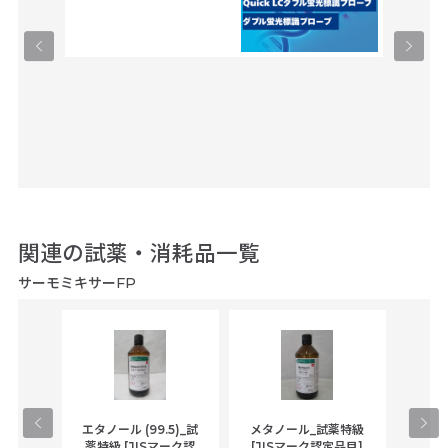
関連の試薬・消耗品一覧
サーモミキサーFP
gical
エタノール (99.5)_試
メタノール_試薬特級
アセ
,
薬特級 [JISマーク認
[JISマーク認定品目]