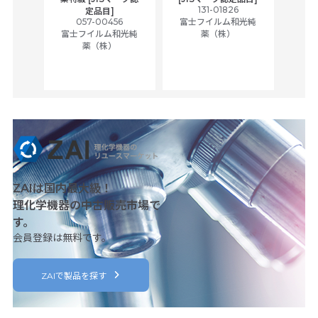
tic
131-01826
富士
定品目]
ually
057-00456
富士フイルム和光純
ck of
富士フイルム和光純
薬（株）
薬（株）
her
c
ZAIは国内最大級！
理化学機器の中古販売市場で
す。
会員登録は無料です。
ZAIで製品を探す