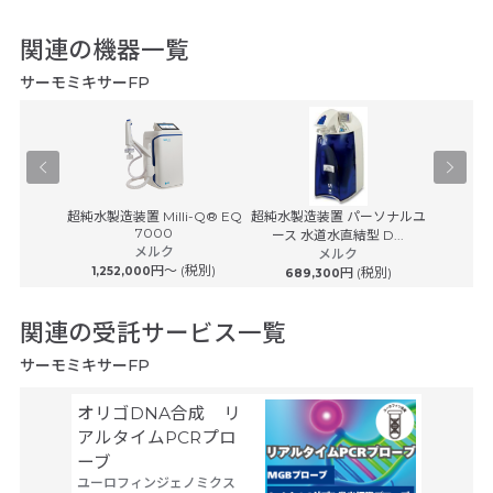
関連の機器一覧
サーモミキサーFP
-100
超純水製造装置 Milli-Q® EQ
超純水製造装置 パーソナルユ
超純水製
7000
ース 水道水直結型 D...
ース 
メルク
(税別)
メルク
円〜 (税別)
1,252,000
円 (税別)
689,300
869
関連の受託サービス一覧
サーモミキサーFP
オリゴDNA合成 リ
空間ト
アルタイムPCRプロ
トーム解
ーブ
Trans
ユーロフィンジェノミクス
タカラバ