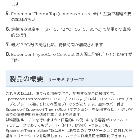
ます
Eppendorf ThermoTop (condens.protect®) と互換で凝縮不要
の試料取扱い
定義済み温度キー (37 °C、42 °C、56 °C、95 °C) で簡単かつ直感
的な操作
最大18 °C/分の高速化熱、待機時間が削減されます
EppendorfPhysioCare Concept は人間工学的デザインと操作が
可能
製品の概要
- サーモミキサーFP
これらの製品は、決まった用途で混合、加熱する場合に最適です。
Eppendorf ThermoMixer F0.5/F1.5/F2.0 および FPは、0.5/1.5/2.0 mLチュ
ープとプレート用にそれぞれ固定ブロックがあります。加熱カバー付き
Eppendorf Eppendorf ThermoTop（オプション）を使用すると、小さい容
器での凝縮液形成を信頼性高く防止できます。
試料調製ルーチンを行いますか? 日常的にお使いになる容器が0.5/1.5/2.0
mLチューブであってもプレート（MTP、DWP）–であっても、
EppendorfThermoMixerF製品系列はあなたのアプリケーションに対して完
璧なソリューションを提供します。 ルーチン作業負荷を簡素化できます。