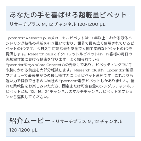
あなたの手を喜ばせる超軽量ピペット
-
リサーチプラス M, 12 チャンネル 120-1200 µL
Eppendorf Research plusメカニカルピペットは50 年以上にわたる液体ハ
ンドリング技術の革新を引き継いでおり、世界で最も広く使用されているピ
ペットの1つです。今日入手可能な最も安全で人間工学的なピペットの1つを
提供します。Research plusマイクロリットルピペットは、お客様の毎日の
実験室作業における健康を守ります。よく知られている
EppendorfPhysioCare Concept®の先駆けであり、ピペッティング中に手
や腕にかかる負担を大部分軽減します。 Research plusは、Eppendorf製品
ファミリーで最軽量かつの最低操作力によるピペット系列です。これよりも
軽い力で操作できるのは当社のEppendorf電子ピペットしかありません。優
れた柔軟性をお楽しみいただき、固定または可変容量のシングルチャンネル
ピペットと8、12、16、24チャンネルのマルチチャンネルピペットオプショ
ンから選択してください。
紹介ムービー
-
リサーチプラス M, 12 チャンネル
120-1200 µL