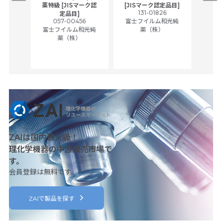
,
薬特級 [JISマーク認
[JISマーク認定品目]
tic
131-01826
富士
定品目]
ually
057-00456
富士フイルム和光純
ck of
富士フイルム和光純
薬（株）
薬（株）
her
c
ZAIは国内最大級！
理化学機器の中古販売市場で
す。
会員登録は無料です。
ZAIで製品を探す