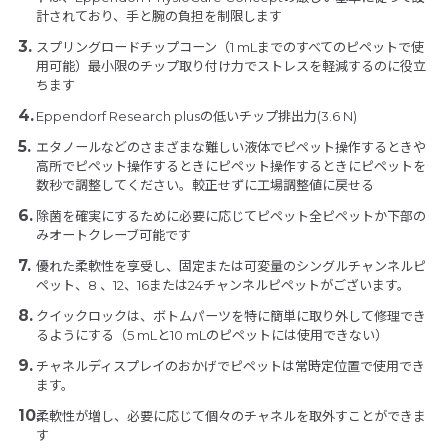
計されており、手と腕の負担を制限します
スプリングロードチップコーン（1 mLまでのすべてのピペットで使
用可能）最小限のチップ取り付け力でストレスを軽減するのに役立
ちます
Eppendorf Research plusの低いチップ排出力(3.6 N)
エタノールなどのさまざまな難しい液体でピペット操作するときや
高所でピペット操作するときにピペット操作するときにピペットを
数秒で調整してください。較正せずに工場調整値に戻せる
除菌を確実にするために必要に応じてピペット全ピペットか下部の
みオートクレーブ可能です
優れた柔軟性を享受し、固定または可変量のシングルチャンネルピ
ペット、8 、12、16または24チャンネルピペットがございます。
クイックロックは、ボトムパーツを特に簡単に取り外して修理でき
るようにする（5 mLと10 mLのピペットには使用できない）
チャネルディスプレイのおかげでピペットは常時定位置で使用でき
ます。
柔軟性が増し、必要に応じて個々のチャネルを取外すことができま
す