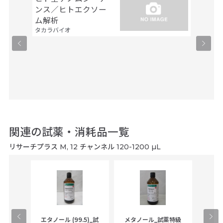
ンス／ヒトエクソー
解析
ファスマ
ム解析
タカラバイオ
関連の試薬・消耗品一覧
リサーチプラス M, 12 チャンネル 120-1200 µL
gical
エタノール (99.5)_試
メタノール_試薬特級
アセ