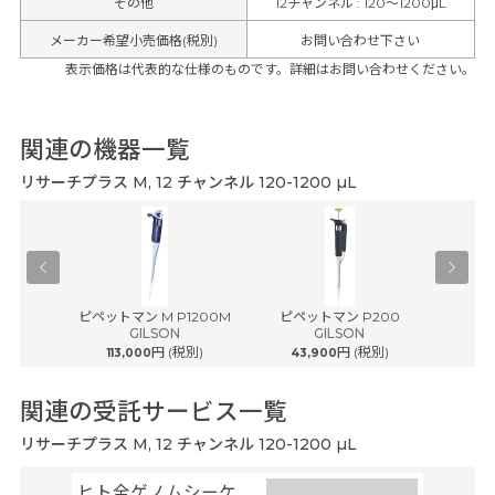
その他
12チャンネル
:
120～1200μL
メーカー希望小売価格(税別)
お問い合わせ下さい
表示価格は代表的な仕様のものです。詳細はお問い合わせください。
関連の機器一覧
リサーチプラス M, 12 チャンネル 120-1200 µL
TRIMAN
ピペットマン M P1200M
ピペットマン P200
ピペッ
GILSON
GILSON
税別)
円 (税別)
円 (税別)
113,000
43,900
43
関連の受託サービス一覧
リサーチプラス M, 12 チャンネル 120-1200 µL
ヒト全ゲノムシーケ
シーケ