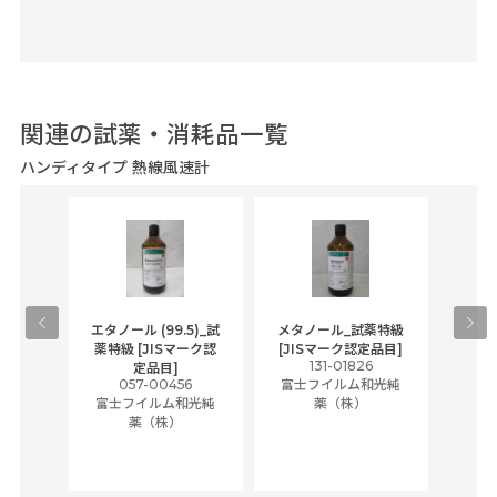
関連の試薬・消耗品一覧
ハンディタイプ 熱線風速計
gical
エタノール (99.5)_試
メタノール_試薬特級
アセ
,
薬特級 [JISマーク認
[JISマーク認定品目]
tic
131-01826
富士
定品目]
ually
057-00456
富士フイルム和光純
ck of
富士フイルム和光純
薬（株）
薬（株）
her
c