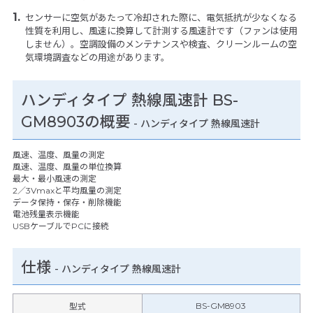
センサーに空気があたって冷却された際に、電気抵抗が少なくなる
性質を利用し、風速に換算して計測する風速計です（ファンは使用
しません）。空調設備のメンテナンスや検査、クリーンルームの空
気環境調査などの用途があります。
ハンディタイプ 熱線風速計 BS-
GM8903の概要
- ハンディタイプ 熱線風速計
風速、温度、風量の測定
風速、温度、風量の単位換算
最大・最小風速の測定
2／3Vmaxと平均風量の測定
データ保持・保存・削除機能
電池残量表示機能
USBケーブルでPCに接続
仕様
-
ハンディタイプ 熱線風速計
BS-GM8903
型式