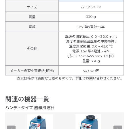
77 × 36 × 163
サイズ
330 g
質量
電源
1.5V 単4電池×4本
風速の測定範囲
:
0.0 – 30.0m／s
温度の測定範囲風量の単位換算
:
温度測定範囲
:
0.0 – 45.0 ℃
その他
電源
:
1.5V 単4電池 x 4本
寸法
:
163.5x36x77mm（本体）
重量
:
330g
メーカー希望小売価格(税別)
50,000円
表示価格は代表的な仕様のものです。詳細はお問い合わせください。
関連の機器一覧
ハンディタイプ 熱線風速計