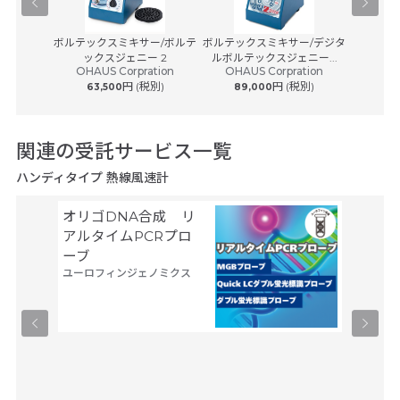
-100
ボルテックスミキサー/ボルテ
ボルテックスミキサー/デジタ
ラボ用
ックスジェニー 2
ルボルテックスジェニー...
ブ
OHAUS Corpration
OHAUS Corpration
(税別)
円 (税別)
円 (税別)
63,500
89,000
1,08
関連の受託サービス一覧
ハンディタイプ 熱線風速計
オリゴDNA合成 リ
空間ト
アルタイムPCRプロ
トーム解
ーブ
Trans
ユーロフィンジェノミクス
タカラバ