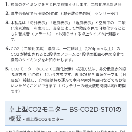
換気のタイミングを音と色でお知らせします。二酸化炭素計測器
厚生労働省でも推奨のNDIR（ 非分散型赤外線） センサー使用
本製品は「時計表示」「温度表示」「湿度表示」と空気中の「二酸
化炭素濃度」を表示し、濃度によって危険度を色で可視化するとと
もに警戒音（ アラーム） でお知らせする卓上タイプの計測器で
す。
CO2（ 二酸化炭素） 濃度は、一定値以上（1,201ppm 以上） の
CO2 が検出されると2段階のアラームと4段階の画面の色の変化で
換気のタイミングをお知らせします。
CO2 モニターのCO2（ 二酸化炭素） 検知方法は、非分散型赤外線
吸収方法（NDIR） という方式です。専用のUSB 電源ケーブル（ 付
属品） 接続し、充電後は持ち運んで車内や屋外施設内などでもお使
いいただくことができます（ バッテリーの最大使用時間は約9 時間
です）
卓上型CO2モニター BS-CO2D-ST01の
概要
- 卓上型CO2モニター