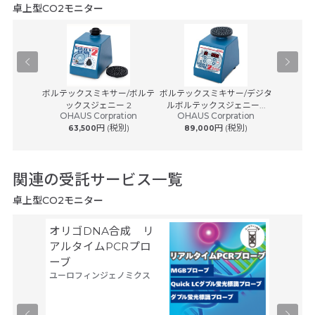
卓上型CO2モニター
-100
ボルテックスミキサー/ボルテ
ボルテックスミキサー/デジタ
ラボ用
ックスジェニー 2
ルボルテックスジェニー...
ブ
OHAUS Corpration
OHAUS Corpration
(税別)
円 (税別)
円 (税別)
63,500
89,000
1,08
関連の受託サービス一覧
卓上型CO2モニター
オリゴDNA合成 リ
空間ト
アルタイムPCRプロ
トーム解
ーブ
Trans
ユーロフィンジェノミクス
タカラバ