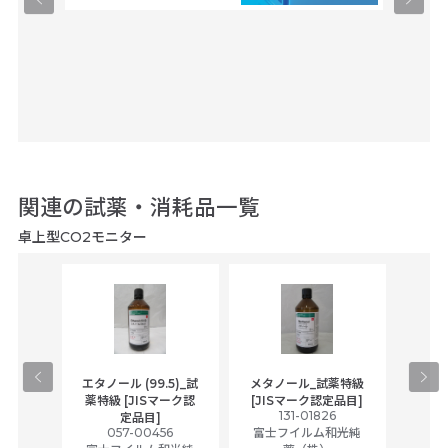
関連の試薬・消耗品一覧
卓上型CO2モニター
gical
エタノール (99.5)_試
メタノール_試薬特級
アセ
,
薬特級 [JISマーク認
[JISマーク認定品目]
tic
131-01826
富士
定品目]
ually
057-00456
富士フイルム和光純
ck of