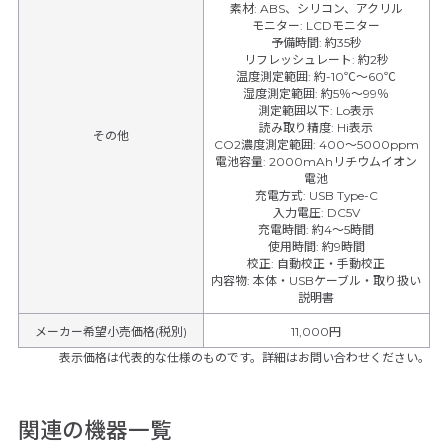
素材
:
ABS、シリコン、アクリル
モニター
:
LCDモニター
予備時間
:
約35秒
リフレッシュレート
:
約2秒
温度測定範囲
:
約-10℃～60℃
湿度測定範囲
:
約5％～99％
測定範囲以下
:
Lo表示
読み取り精度
:
Hi表示
その他
CO2濃度測定範囲
:
400～5000ppm
電池容量
:
2000mAhリチウムイオン
電池
充電方式
:
USB Type-C
入力電圧
:
DC5V
充電時間
:
約4～5時間
使用時間
:
約9時間
校正
:
自動校正・手動校正
内容物
:
本体・USBケーブル・取り扱い
説明書
メーカー希望小売価格(税別)
11,000円
表示価格は代表的な仕様のものです。詳細はお問い合わせください。
関連の機器一覧