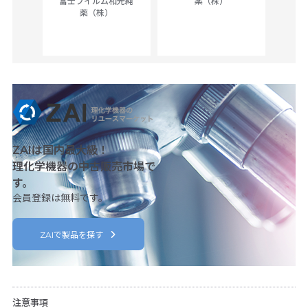
富士フイルム和光純
薬（株）
薬（株）
her
c
ZAIは国内最大級！
理化学機器の中古販売市場で
す。
会員登録は無料です。
ZAIで製品を探す
注意事項