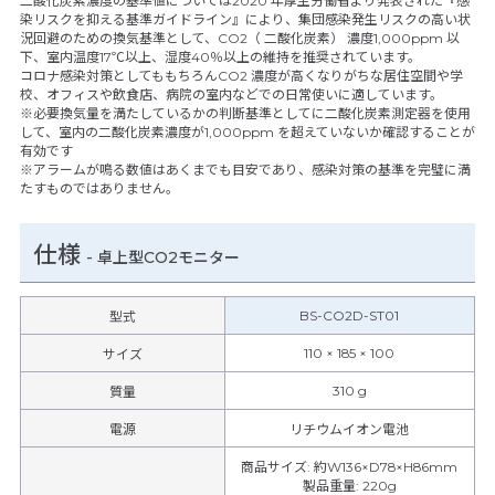
二酸化炭素濃度の基準値については2020 年厚生労働省より発表された『感
染リスクを抑える基準ガイドライン』により、集団感染発生リスクの高い状
況回避のための換気基準として、CO2（ 二酸化炭素） 濃度1,000ppm 以
下、室内温度17℃以上、湿度40％以上の維持を推奨されています。
コロナ感染対策としてももちろんCO2 濃度が高くなりがちな居住空間や学
校、オフィスや飲食店、病院の室内などでの日常使いに適しています。
※必要換気量を満たしているかの判断基準としてに二酸化炭素測定器を使用
して、室内の二酸化炭素濃度が1,000ppm を超えていないか確認することが
有効です
※アラームが鳴る数値はあくまでも目安であり、感染対策の基準を完璧に満
たすものではありません。
仕様
-
卓上型CO2モニター
BS-CO2D-ST01
型式
110 × 185 × 100
サイズ
310 g
質量
電源
リチウムイオン電池
商品サイズ
:
約W136×D78×H86mm
製品重量
:
220g