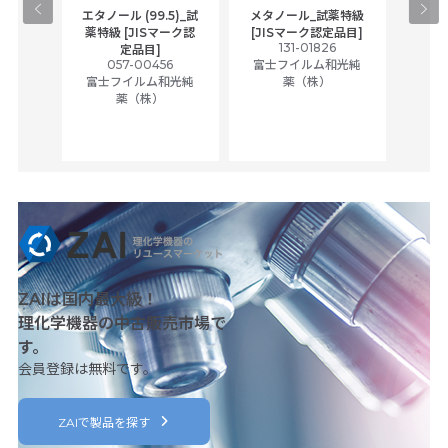
gical
エタノール (99.5)_試
メタノール_試薬特級
アセ
,
薬特級 [JISマーク認
[JISマーク認定品目]
tic
131-01826
富士
定品目]
ually
057-00456
富士フイルム和光純
ck of
富士フイルム和光純
薬（株）
薬（株）
her
c
ZAIは国内最大級！
理化学機器の中古販売市場で
す。
会員登録は無料です。
ZAIで製品を探す