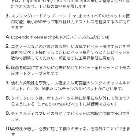
トは、Eppendorf PhysioCare Conceptの厳しい基準に従って設
計されており、手と腕の負担を制限します
スプリングロードチップコーン（1 mLまでのすべてのピペットで使
用可能）最小限のチップ取り付け力でストレスを軽減するのに役立
ちます
Eppendorf Research plusの低いチップ排出力(3.6 N)
エタノールなどのさまざまな難しい液体でピペット操作するときや
高所でピペット操作するときにピペット操作するときにピペットを
数秒で調整してください。較正せずに工場調整値に戻せる
除菌を確実にするために必要に応じてピペット全ピペットか下部の
みオートクレーブ可能です
優れた柔軟性を享受し、固定または可変量のシングルチャンネルピ
ペット、8 、12、16または24チャンネルピペットがございます。
クイックロックは、ボトムパーツを特に簡単に取り外して修理でき
るようにする（5 mLと10 mLのピペットには使用できない）
チャネルディスプレイのおかげでピペットは常時定位置で使用でき
ます。
柔軟性が増し、必要に応じて個々のチャネルを取外すことができま
す