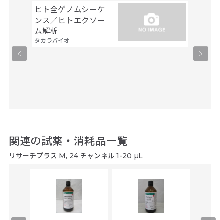
ヒト全ゲノムシーケ
シーケ
ンス／ヒトエクソー
解析
ファスマ
ム解析
タカラバイオ
関連の試薬・消耗品一覧
リサーチプラス M, 24 チャンネル 1-20 µL