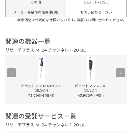
その他
24ch
:
1～20μL
メーカー希望小売価格(税別)
お問い合わせ下さい
表示価格は代表的な仕様のものです。詳細はお問い合わせください。
関連の機器一覧
リサーチプラス M, 24 チャンネル 1-20 µL
® plus ...
ピペットマン M P1200M
ピペットマン P200
ピペッ
ルフ
GILSON
GILSON
円 (税別)
円 (税別)
113,000
43,900
43
関連の受託サービス一覧
リサーチプラス M, 24 チャンネル 1-20 µL