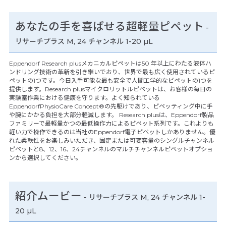
あなたの手を喜ばせる超軽量ピペット
-
リサーチプラス M, 24 チャンネル 1-20 µL
Eppendorf Research plusメカニカルピペットは50 年以上にわたる液体ハ
ンドリング技術の革新を引き継いでおり、世界で最も広く使用されているピ
ペットの1つです。今日入手可能な最も安全で人間工学的なピペットの1つを
提供します。Research plusマイクロリットルピペットは、お客様の毎日の
実験室作業における健康を守ります。よく知られている
EppendorfPhysioCare Concept®の先駆けであり、ピペッティング中に手
や腕にかかる負担を大部分軽減します。 Research plusは、Eppendorf製品
ファミリーで最軽量かつの最低操作力によるピペット系列です。これよりも
軽い力で操作できるのは当社のEppendorf電子ピペットしかありません。優
れた柔軟性をお楽しみいただき、固定または可変容量のシングルチャンネル
ピペットと8、12、16、24チャンネルのマルチチャンネルピペットオプショ
ンから選択してください。
紹介ムービー
-
リサーチプラス M, 24 チャンネル 1-
20 µL